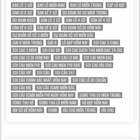
BAO LÔ 3 SỐ
BAO LÔ MIỀN NAM
BAO LÔ MIỀN TRUNG
CẶP LÔ ĐẸP
DAN LO 6 SO
DAN ĐỀ 2 SỐ
DU DOAN XO SO MIEN TRUNG
DU ĐOAN KQXS
DÀN LÔ 3 SỐ
DÀN LÔ 4 SỐ
DÀN ĐỀ 4 SỐ
DÀN ĐỀ 6 SỐ
DÀN ĐỀ 8 SỐ
DỰ ĐOÁN SỐ DE HÔM NAY
DỰ ĐOÁN XỔ SỐ 3 MIỀN
DỰ ĐOÁN XỔ SỐ MIỀN BẮC
GIAI 8 MIEN TRUNG
GIẢI 8
LÔ ĐẸP HÔM NAY
SOI CAU 3 CANG
SOI CAU 3 MIEN
SOI CAU 88
SOI CAU BACH THU MIEN BAC 24 GIO
SOI CAU LO DE HOM NAY
SOI CAU LO MB
SOI CAU MIEN BAC
SOI CAU MIEN PHI
SOI CAU MIEN PHI 888
SOI CAU XỈU CHỦ
SOI CẦU VIP
SOI CẦU
SOI CẦU 247
SOI CẦU CHÍNH XÁC NHẤT HÔM NAY
SOI CẦU LÔ DE CHUẨN
SOI CẦU MB
SOI CẦU XSMB MIỀN BẮC
SOI CẦU XSMB MIỄN PHÍ NGÀY HÔM NAY
SONG THU LO MIEN TRUNG
SONG THU ĐỀ
SONG THỦ LÔ MIỀN NAM
SỐ ĐẸP HÔM NAY
XIN SỐ ĐỀ HÔM NAY
XSMB
XÍU CHỦ MIỀN TRUNG
XỈU CHỦ