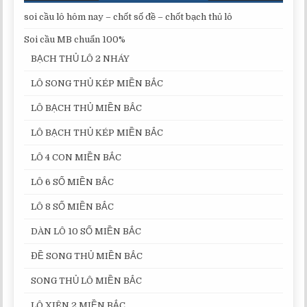
soi cầu lô hôm nay – chốt số đề – chốt bạch thủ lô
Soi cầu MB chuẩn 100%
BẠCH THỦ LÔ 2 NHÁY
LÔ SONG THỦ KÉP MIỀN BẮC
LÔ BẠCH THỦ MIỀN BẮC
LÔ BẠCH THỦ KÉP MIỀN BẮC
LÔ 4 CON MIỀN BẮC
LÔ 6 SỐ MIỀN BẮC
LÔ 8 SỐ MIỀN BẮC
DÀN LÔ 10 SỐ MIỀN BẮC
ĐỀ SONG THỦ MIỀN BẮC
SONG THỦ LÔ MIỀN BẮC
LÔ XIÊN 2 MIỀN BẮC