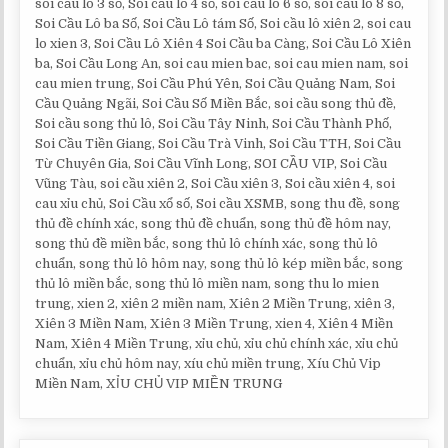
soi cầu lô 3 số, Soi cầu lô 4 số, soi cầu lô 6 số, soi cầu lô 8 số,
Soi Cầu Lô ba Số, Soi Cầu Lô tám Số, Soi cầu lô xiên 2, soi cau
lo xien 3, Soi Cầu Lô Xiên 4 Soi Cầu ba Càng, Soi Cầu Lô Xiên
ba, Soi Cầu Long An, soi cau mien bac, soi cau mien nam, soi
cau mien trung, Soi Cầu Phú Yên, Soi Cầu Quảng Nam, Soi
Cầu Quảng Ngãi, Soi Cầu Số Miền Bắc, soi cầu song thủ đề,
Soi cầu song thủ lô, Soi Cầu Tây Ninh, Soi Cầu Thành Phố,
Soi Cầu Tiền Giang, Soi Cầu Trà Vinh, Soi Cầu TTH, Soi Cầu
Từ Chuyên Gia, Soi Cầu Vĩnh Long, SOI CẦU VIP, Soi Cầu
Vũng Tàu, soi cầu xiên 2, Soi Cầu xiên 3, Soi cầu xiên 4, soi
cau xỉu chủ, Soi Cầu xổ số, Soi cầu XSMB, song thu đề, song
thủ đề chính xác, song thủ đề chuẩn, song thủ đề hôm nay,
song thủ đề miền bắc, song thủ lô chính xác, song thủ lô
chuẩn, song thủ lô hôm nay, song thủ lô kép miền bắc, song
thủ lô miền bắc, song thủ lô miền nam, song thu lo mien
trung, xien 2, xiên 2 miền nam, Xiên 2 Miền Trung, xiên 3,
Xiên 3 Miền Nam, Xiên 3 Miền Trung, xien 4, Xiên 4 Miền
Nam, Xiên 4 Miền Trung, xỉu chủ, xỉu chủ chính xác, xỉu chủ
chuẩn, xỉu chủ hôm nay, xíu chủ miền trung, Xíu Chủ Vip
Miền Nam, XỈU CHỦ VIP MIỀN TRUNG