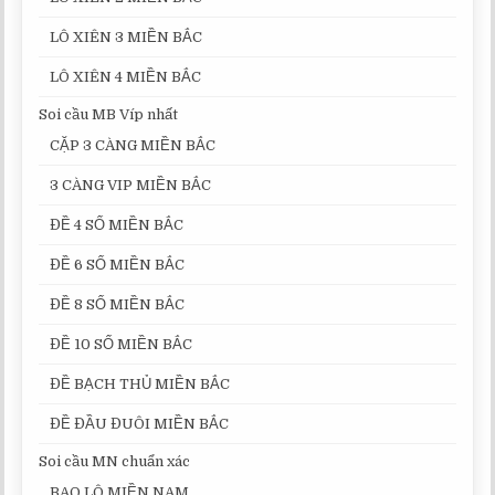
LÔ XIÊN 3 MIỀN BẮC
LÔ XIÊN 4 MIỀN BẮC
Soi cầu MB Víp nhất
CẶP 3 CÀNG MIỀN BẮC
3 CÀNG VIP MIỀN BẮC
ĐỀ 4 SỐ MIỀN BẮC
ĐỀ 6 SỐ MIỀN BẮC
ĐỀ 8 SỐ MIỀN BẮC
ĐỀ 10 SỐ MIỀN BẮC
ĐỀ BẠCH THỦ MIỀN BẮC
ĐỀ ĐẦU ĐUÔI MIỀN BẮC
Soi cầu MN chuẩn xác
BAO LÔ MIỀN NAM