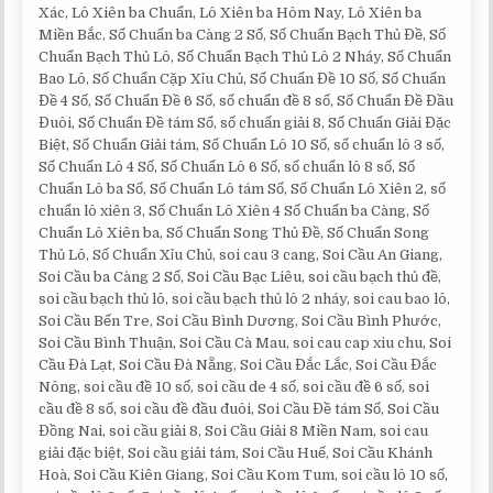
Xác, Lô Xiên ba Chuẩn, Lô Xiên ba Hôm Nay, Lô Xiên ba
Miền Bắc, Số Chuẩn ba Càng 2 Số, Số Chuẩn Bạch Thủ Đề, Số
Chuẩn Bạch Thủ Lô, Số Chuẩn Bạch Thủ Lô 2 Nháy, Số Chuẩn
Bao Lô, Số Chuẩn Cặp Xỉu Chủ, Số Chuẩn Đề 10 Số, Số Chuẩn
Đề 4 Số, Số Chuẩn Đề 6 Số, số chuẩn đề 8 số, Số Chuẩn Đề Đầu
Đuôi, Số Chuẩn Đề tám Số, số chuẩn giải 8, Số Chuẩn Giải Đặc
Biệt, Số Chuẩn Giải tám, Số Chuẩn Lô 10 Số, số chuẩn lô 3 số,
Số Chuẩn Lô 4 Số, Số Chuẩn Lô 6 Số, số chuẩn lô 8 số, Số
Chuẩn Lô ba Số, Số Chuẩn Lô tám Số, Số Chuẩn Lô Xiên 2, số
chuẩn lô xiên 3, Số Chuẩn Lô Xiên 4 Số Chuẩn ba Càng, Số
Chuẩn Lô Xiên ba, Số Chuẩn Song Thủ Đề, Số Chuẩn Song
Thủ Lô, Số Chuẩn Xỉu Chủ, soi cau 3 cang, Soi Cầu An Giang,
Soi Cầu ba Càng 2 Số, Soi Cầu Bạc Liêu, soi cầu bạch thủ đề,
soi cầu bạch thủ lô, soi cầu bạch thủ lô 2 nháy, soi cau bao lô,
Soi Cầu Bến Tre, Soi Cầu Bình Dương, Soi Cầu Bình Phước,
Soi Cầu Bình Thuận, Soi Cầu Cà Mau, soi cau cap xiu chu, Soi
Cầu Đà Lạt, Soi Cầu Đà Nẵng, Soi Cầu Đắc Lắc, Soi Cầu Đắc
Nông, soi cầu đề 10 số, soi cầu de 4 số, soi cầu đề 6 số, soi
cầu đề 8 số, soi cầu đề đầu đuôi, Soi Cầu Đề tám Số, Soi Cầu
Đồng Nai, soi cầu giải 8, Soi Cầu Giải 8 Miền Nam, soi cau
giải đặc biệt, Soi cầu giải tám, Soi Cầu Huế, Soi Cầu Khánh
Hoà, Soi Cầu Kiên Giang, Soi Cầu Kom Tum, soi cầu lô 10 số,