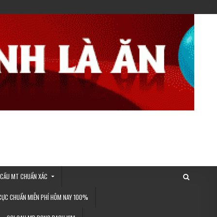
 CẦU MT CHUẨN XÁC
 CỰC CHUẨN MIỄN PHÍ HÔM NAY 100%