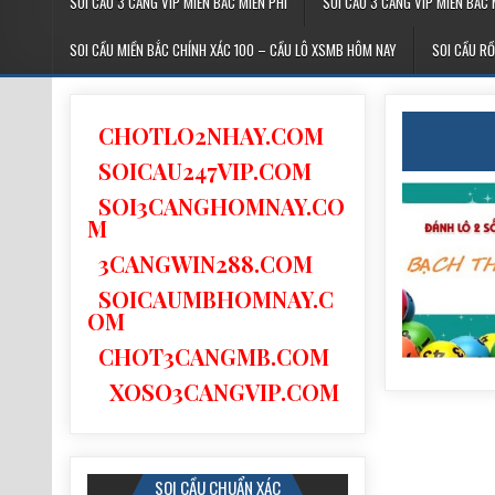
SOI CẦU 3 CÀNG VIP MIỀN BẮC MIỄN PHÍ
SOI CẦU 3 CÀNG VIP MIỀN BẮC 
SOI CẦU MIỀN BẮC CHÍNH XÁC 100 – CẦU LÔ XSMB HÔM NAY
SOI CẦU R
CHOTLO2NHAY.COM
SOICAU247VIP.COM
SOI3CANGHOMNAY.CO
M
3CANGWIN288.COM
SOICAUMBHOMNAY.C
OM
CHOT3CANGMB.COM
XOSO3CANGVIP.COM
SOI CẦU CHUẨN XÁC