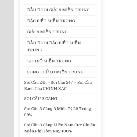
ĐẦU ĐUÔI GIẢI 8 MIỀN TRUNG
ĐẶC BIỆT MIỀN TRUNG
GIẢI 8 MIỀN TRUNG
ĐẦU ĐUÔI ĐẶC BIỆT MIỀN
TRUNG
LÔ 3 SỐ MIỀN TRUNG
SONG THỦ LÔ MIỀN TRUNG
Soi Cầu 24h – Soi Cầu 247 – Soi Cầu
Bạch Thủ CHÍNH XÁC
SOI CẦU 3 CÀNG
Soi Cầu 3 Càng 3 Miền Tỷ Lệ Trúng
99%
Soi Cầu 3 Càng Miền Nam Cực Chuẩn
Miễn Phí Hôm Nay 100%