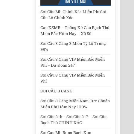
BÀI VIẾT MỚI
Soi Cầu Mb Chính Xác Miễn Phí Soi
Cầu Lô Chính Xác
Cau XSMB – Thống Kê Cầu Bạch Thủ
Miền Bắc Hôm Nay – Xổ Số
Soi Cầu 3 Càng 3 Miền Tỷ Lệ Trúng
99%
Soi Cầu 3 Càng VIP Miền Bắc Miễn
Phí – Dự Đoán 247
Soi Cầu 3 Càng VIP Miền Bắc Miễn
Phí
SOI CẦU 3 CÀNG
Soi Cầu 3 Càng Miền Nam Cực Chuẩn
Miễn Phí Hôm Nay 100%
Soi Cầu 24h – Soi Cầu 247 – Soi Cầu
Bạch Thủ CHÍNH XÁC
Soi Cau Mb Rong Bach Kim