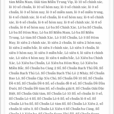
tám Miền Nam, Giải tám Miền Trung Vip, lô 10 số chính xác,
lô 10 số chuẩn, lô 10 số hôm nay, lô 3 số chính xác, lô 3 số
chuẩn, lô 3 số hôm nay, lô 3 số miền nam, lô 3 số miền trung,
lô 4 số chính xác, lô 4 số chuẩn, lô 4 số hôm nay, lô 6 số chính
xác, lô 6 số chuẩn, lô 6 số hôm nay, lô 8 số chính xác, lô 8 số
chuẩn, lô 8 số hôm nay, Lô ba Số Chính Xác, Lô ba Số Chuẩn,
Lô ba Số Hôm Nay, Lô ba Số Miền Nam, Lô ba Số Miền
Trung, Lô tám Số Chính Xác, Lô 3 Số Chuẩn, Lô 3 Số Hôm
Nay, lô xiên 2 chính xác, lô xiên 2 chuẩn, lô xiên 2 hôm nay,
lô xiên 2 miền bắc, lô xiên 3 chính xác, Lô xiên 3 chuẩn, lô
xiên 3 hôm nay, lô xiên 3 miền bắc, Lô xiên 4, lô xiên 4 chính
xác, Lô xiên 4 hôm nay, lô xiên 4 miền bắc, Lô Xiên ba Chính
Xác, Lô Xiên ba Chuẩn, Lô Xiên ba Hôm Nay, Lô Xiên ba
Miền Bắc, Số Chuẩn ba Càng 2 Số, Số Chuẩn Bạch Thủ Đề, Số
Chuẩn Bạch Thủ Lô, Số Chuẩn Bạch Thủ Lô 2 Nháy, Số Chuẩn
Bao Lô, Số Chuẩn Cặp Xỉu Chủ, Số Chuẩn Đề 10 Số, Số Chuẩn
Đề 4 Số, Số Chuẩn Đề 6 Số, số chuẩn đề 8 số, Số Chuẩn Đề Đầu
Đuôi, Số Chuẩn Đề tám Số, số chuẩn giải 8, Số Chuẩn Giải Đặc
Biệt, Số Chuẩn Giải tám, Số Chuẩn Lô 10 Số, số chuẩn lô 3 số,
Số Chuẩn Lô 4 Số, Số Chuẩn Lô 6 Số, số chuẩn lô 8 số, Số
Chuẩn Lô ba Số, Số Chuẩn Lô tám Số, Số Chuẩn Lô Xiên 2, số
chuẩn lô xiên 3, Số Chuẩn Lô Xiên 4 Số Chuẩn ba Càng, Số
Chuẩn Lô Xiên ba, Số Chuẩn Song Thủ Đề, Số Chuẩn Song