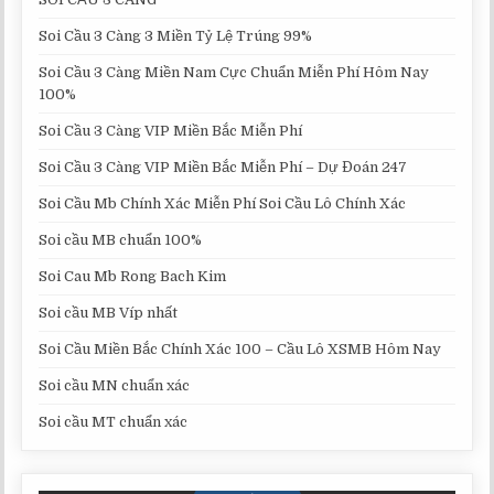
Soi Cầu 3 Càng 3 Miền Tỷ Lệ Trúng 99%
Soi Cầu 3 Càng Miền Nam Cực Chuẩn Miễn Phí Hôm Nay
100%
Soi Cầu 3 Càng VIP Miền Bắc Miễn Phí
Soi Cầu 3 Càng VIP Miền Bắc Miễn Phí – Dự Đoán 247
Soi Cầu Mb Chính Xác Miễn Phí Soi Cầu Lô Chính Xác
Soi cầu MB chuẩn 100%
Soi Cau Mb Rong Bach Kim
Soi cầu MB Víp nhất
Soi Cầu Miền Bắc Chính Xác 100 – Cầu Lô XSMB Hôm Nay
Soi cầu MN chuẩn xác
Soi cầu MT chuẩn xác