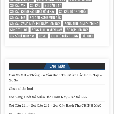
SOI CẦU VIP
SOI CẦU
SOI CẦU 247
SOI CẦU CHÍNH XÁC NHẤT HÔM NAY
SOI CẦU LÔ DE CHUẨN
SOI CẦU MB
SOI CẦU XSMB MIỀN BẮC
SOI CẦU XSMB MIỄN PHÍ NGÀY HÔM NAY
SONG THU LO MIEN TRUNG
SONG THU ĐỀ
SONG THỦ LÔ MIỀN NAM
SỐ ĐẸP HÔM NAY
XIN SỐ ĐỀ HÔM NAY
XSMB
XÍU CHỦ MIỀN TRUNG
XỈU CHỦ
DANH MỤC
Cau XSMB – Thống Kê Cầu Bạch Thủ Miền Bắc Hôm Nay –
Xổ Số
Chưa phân loại
Giờ Vàng Chốt Số Miền Bắc Hôm Nay – Xổ Số 666
Soi Cầu 24h – Soi Cầu 247 – Soi Cầu Bạch Thủ CHÍNH XÁC
SOI CẦU 3 CÀNG