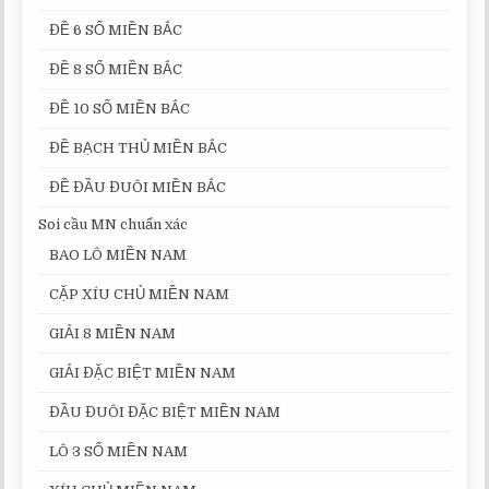
ĐỀ 6 SỐ MIỀN BẮC
ĐỀ 8 SỐ MIỀN BẮC
ĐỀ 10 SỐ MIỀN BẮC
ĐỀ BẠCH THỦ MIỀN BẮC
ĐỀ ĐẦU ĐUÔI MIỀN BẮC
Soi cầu MN chuẩn xác
BAO LÔ MIỀN NAM
CẶP XÍU CHỦ MIỀN NAM
GIẢI 8 MIỀN NAM
GIẢI ĐẶC BIỆT MIỀN NAM
ĐẦU ĐUÔI ĐẶC BIỆT MIỀN NAM
LÔ 3 SỐ MIỀN NAM