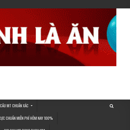
 CẦU MT CHUẨN XÁC
 CỰC CHUẨN MIỄN PHÍ HÔM NAY 100%