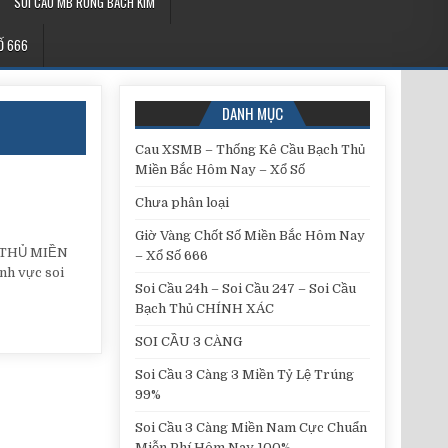
SOI CAU MB RONG BACH KIM
Ố 666
DANH MỤC
Cau XSMB – Thống Kê Cầu Bạch Thủ
Miền Bắc Hôm Nay – Xổ Số
Chưa phân loại
Giờ Vàng Chốt Số Miền Bắc Hôm Nay
 THỦ MIỀN
– Xổ Số 666
ĩnh vực soi
Soi Cầu 24h – Soi Cầu 247 – Soi Cầu
Bạch Thủ CHÍNH XÁC
SOI CẦU 3 CÀNG
Soi Cầu 3 Càng 3 Miền Tỷ Lệ Trúng
99%
Soi Cầu 3 Càng Miền Nam Cực Chuẩn
Miễn Phí Hôm Nay 100%