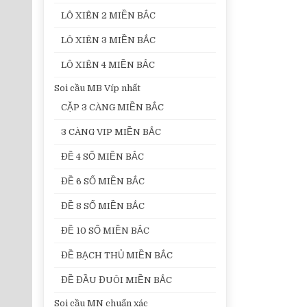
LÔ XIÊN 2 MIỀN BẮC
LÔ XIÊN 3 MIỀN BẮC
LÔ XIÊN 4 MIỀN BẮC
Soi cầu MB Víp nhất
CẶP 3 CÀNG MIỀN BẮC
3 CÀNG VIP MIỀN BẮC
ĐỀ 4 SỐ MIỀN BẮC
ĐỀ 6 SỐ MIỀN BẮC
ĐỀ 8 SỐ MIỀN BẮC
ĐỀ 10 SỐ MIỀN BẮC
ĐỀ BẠCH THỦ MIỀN BẮC
ĐỀ ĐẦU ĐUÔI MIỀN BẮC
Soi cầu MN chuẩn xác