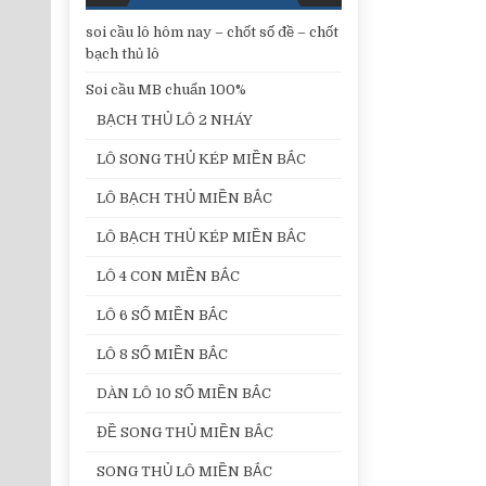
soi cầu lô hôm nay – chốt số đề – chốt
bạch thủ lô
Soi cầu MB chuẩn 100%
BẠCH THỦ LÔ 2 NHÁY
LÔ SONG THỦ KÉP MIỀN BẮC
LÔ BẠCH THỦ MIỀN BẮC
LÔ BẠCH THỦ KÉP MIỀN BẮC
LÔ 4 CON MIỀN BẮC
LÔ 6 SỐ MIỀN BẮC
LÔ 8 SỐ MIỀN BẮC
DÀN LÔ 10 SỐ MIỀN BẮC
ĐỀ SONG THỦ MIỀN BẮC
SONG THỦ LÔ MIỀN BẮC