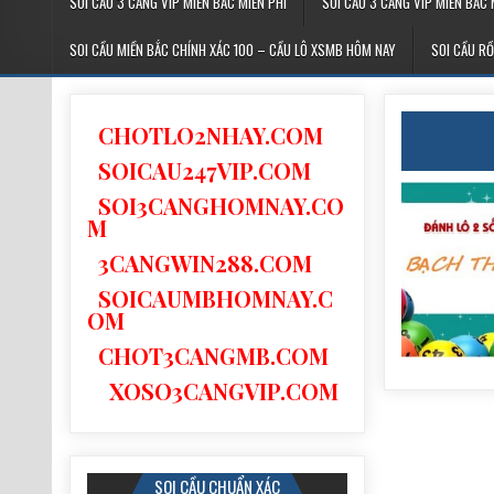
SOI CẦU 3 CÀNG VIP MIỀN BẮC MIỄN PHÍ
SOI CẦU 3 CÀNG VIP MIỀN BẮC 
SOI CẦU MIỀN BẮC CHÍNH XÁC 100 – CẦU LÔ XSMB HÔM NAY
SOI CẦU R
CHOTLO2NHAY.COM
SOICAU247VIP.COM
SOI3CANGHOMNAY.CO
M
3CANGWIN288.COM
SOICAUMBHOMNAY.C
OM
CHOT3CANGMB.COM
XOSO3CANGVIP.COM
SOI CẦU CHUẨN XÁC