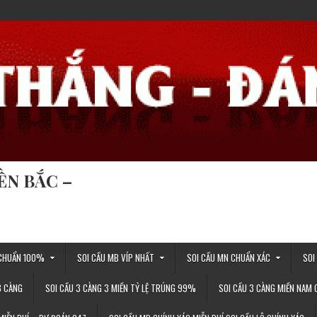
ỀN BẮC –
 CHUẨN 100%
SOI CẦU MB VÍP NHẤT
SOI CẦU MN CHUẨN XÁC
SOI
3 CÀNG
SOI CẦU 3 CÀNG 3 MIỀN TỶ LỆ TRÚNG 99%
SOI CẦU 3 CÀNG MIỀN NAM