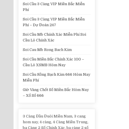
Soi Cầu 3 Càng VIP Miền Bắc Miễn
Phí
Soi Cầu 3 Càng VIP Miền Bắc Miễn
Phí – Dự Đoán 247
Soi Cầu Mb Chính Xác Miễn Phí Soi
Cầu Lô Chính Xác
Soi Cau Mb Rong Bach Kim
Soi Cầu Miền Bắc Chính Xác 100 –
Cầu Lô XSMB Hôm Nay
Soi Cầu Rồng Bạch Kim 666 Hôm Nay
Miễn Phí
Giờ Vàng Chốt Số Miền Bắc Hôm Nay
– Xổ Số 666
3 Càng Đầu Đuôi Miền Nam, 3 cang
hom nay, 4 càng, 4 Càng Miền Trung,
ba Càng 2 Số Chính Xác, ba càng 2 số