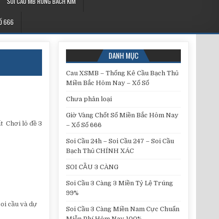
SOI CAU MB RONG BACH KIM
Ố 666
DANH MỤC
Cau XSMB – Thống Kê Cầu Bạch Thủ
Miền Bắc Hôm Nay – Xổ Số
Chưa phân loại
Giờ Vàng Chốt Số Miền Bắc Hôm Nay
t Chơi lô đề 3
– Xổ Số 666
Soi Cầu 24h – Soi Cầu 247 – Soi Cầu
Bạch Thủ CHÍNH XÁC
SOI CẦU 3 CÀNG
Soi Cầu 3 Càng 3 Miền Tỷ Lệ Trúng
99%
oi cầu và dự
Soi Cầu 3 Càng Miền Nam Cực Chuẩn
Miễn Phí Hôm Nay 100%