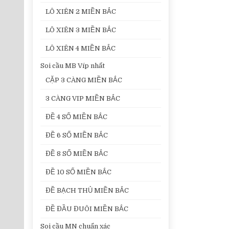
LÔ XIÊN 2 MIỀN BẮC
LÔ XIÊN 3 MIỀN BẮC
LÔ XIÊN 4 MIỀN BẮC
Soi cầu MB Víp nhất
CẶP 3 CÀNG MIỀN BẮC
3 CÀNG VIP MIỀN BẮC
ĐỀ 4 SỐ MIỀN BẮC
ĐỀ 6 SỐ MIỀN BẮC
ĐỀ 8 SỐ MIỀN BẮC
ĐỀ 10 SỐ MIỀN BẮC
ĐỀ BẠCH THỦ MIỀN BẮC
ĐỀ ĐẦU ĐUÔI MIỀN BẮC
Soi cầu MN chuẩn xác