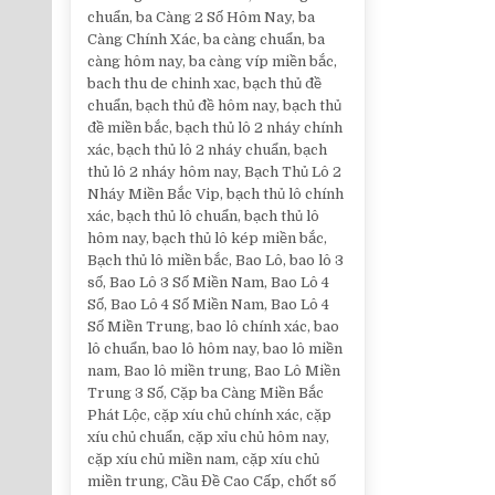
chuẩn, ba Càng 2 Số Hôm Nay, ba
Càng Chính Xác, ba càng chuẩn, ba
càng hôm nay, ba càng víp miền bắc,
bach thu de chinh xac, bạch thủ đề
chuẩn, bạch thủ đề hôm nay, bạch thủ
đề miền bắc, bạch thủ lô 2 nháy chính
xác, bạch thủ lô 2 nháy chuẩn, bạch
thủ lô 2 nháy hôm nay, Bạch Thủ Lô 2
Nháy Miền Bắc Vip, bạch thủ lô chính
xác, bạch thủ lô chuẩn, bạch thủ lô
hôm nay, bạch thủ lô kép miền bắc,
Bạch thủ lô miền bắc, Bao Lô, bao lô 3
số, Bao Lô 3 Số Miền Nam, Bao Lô 4
Số, Bao Lô 4 Số Miền Nam, Bao Lô 4
Số Miền Trung, bao lô chính xác, bao
lô chuẩn, bao lô hôm nay, bao lô miền
nam, Bao lô miền trung, Bao Lô Miền
Trung 3 Số, Cặp ba Càng Miền Bắc
Phát Lộc, cặp xíu chủ chính xác, cặp
xíu chủ chuẩn, cặp xỉu chủ hôm nay,
cặp xíu chủ miền nam, cặp xíu chủ
miền trung, Cầu Đề Cao Cấp, chốt số