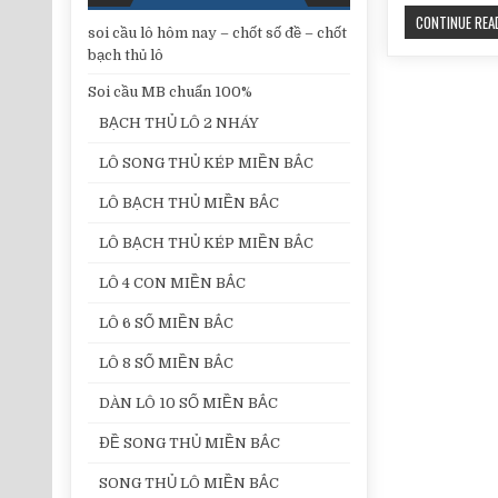
CONTINUE READ
soi cầu lô hôm nay – chốt số đề – chốt
bạch thủ lô
Soi cầu MB chuẩn 100%
BẠCH THỦ LÔ 2 NHÁY
LÔ SONG THỦ KÉP MIỀN BẮC
LÔ BẠCH THỦ MIỀN BẮC
LÔ BẠCH THỦ KÉP MIỀN BẮC
LÔ 4 CON MIỀN BẮC
LÔ 6 SỐ MIỀN BẮC
LÔ 8 SỐ MIỀN BẮC
DÀN LÔ 10 SỐ MIỀN BẮC
ĐỀ SONG THỦ MIỀN BẮC
SONG THỦ LÔ MIỀN BẮC