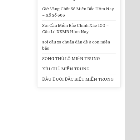
Giờ Vàng Chốt Số Miền Bắc Hôm Nay
– Xổ Số 666
Soi Cầu Miền Bắc Chính Xác 100 –
Cầu Lô XSMB Hôm Nay
soi cầu xs chuẩn dàn đề 6 con miền
bắc
SONG THỦ LÔ MIỀN TRUNG
XÍU CHỦ MIỀN TRUNG
ĐẦU ĐUÔI ĐẶC BIỆT MIỀN TRUNG