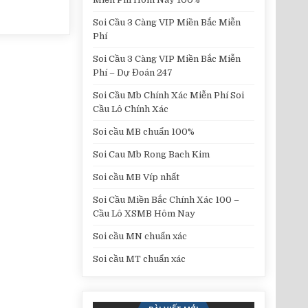
Soi Cầu 3 Càng VIP Miền Bắc Miễn
Phí
Soi Cầu 3 Càng VIP Miền Bắc Miễn
Phí – Dự Đoán 247
Soi Cầu Mb Chính Xác Miễn Phí Soi
Cầu Lô Chính Xác
Soi cầu MB chuẩn 100%
Soi Cau Mb Rong Bach Kim
Soi cầu MB Víp nhất
Soi Cầu Miền Bắc Chính Xác 100 –
Cầu Lô XSMB Hôm Nay
Soi cầu MN chuẩn xác
Soi cầu MT chuẩn xác