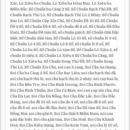
Xác, Lô Xiên ba Chuẩn, Lô Xiên ba Hôm Nay, Lô Xiên ba
Miền Bắc, Số Chuẩn ba Càng 2 Số, Số Chuẩn Bạch Thủ Đề, Số
Chuẩn Bạch Thủ Lô, Số Chuẩn Bạch Thủ Lô 2 Nháy, Số Chuẩn
Bao Lô, Số Chuẩn Cặp Xỉu Chủ, Số Chuẩn Đề 10 Số, Số Chuẩn
Đề 4 Số, Số Chuẩn Đề 6 Số, số chuẩn đề 8 số, Số Chuẩn Đề Đầu
Đuôi, Số Chuẩn Đề tám Số, số chuẩn giải 8, Số Chuẩn Giải Đặc
Biệt, Số Chuẩn Giải tám, Số Chuẩn Lô 10 Số, số chuẩn lô 3 số,
Số Chuẩn Lô 4 Số, Số Chuẩn Lô 6 Số, số chuẩn lô 8 số, Số
Chuẩn Lô ba Số, Số Chuẩn Lô tám Số, Số Chuẩn Lô Xiên 2, số
chuẩn lô xiên 3, Số Chuẩn Lô Xiên 4 Số Chuẩn ba Càng, Số
Chuẩn Lô Xiên ba, Số Chuẩn Song Thủ Đề, Số Chuẩn Song
Thủ Lô, Số Chuẩn Xỉu Chủ, soi cau 3 cang, Soi Cầu An Giang,
Soi Cầu ba Càng 2 Số, Soi Cầu Bạc Liêu, soi cầu bạch thủ đề,
soi cầu bạch thủ lô, soi cầu bạch thủ lô 2 nháy, soi cau bao lô,
Soi Cầu Bến Tre, Soi Cầu Bình Dương, Soi Cầu Bình Phước,
Soi Cầu Bình Thuận, Soi Cầu Cà Mau, soi cau cap xiu chu, Soi
Cầu Đà Lạt, Soi Cầu Đà Nẵng, Soi Cầu Đắc Lắc, Soi Cầu Đắc
Nông, soi cầu đề 10 số, soi cầu de 4 số, soi cầu đề 6 số, soi
cầu đề 8 số, soi cầu đề đầu đuôi, Soi Cầu Đề tám Số, Soi Cầu
Đồng Nai, soi cầu giải 8, Soi Cầu Giải 8 Miền Nam, soi cau
giải đặc biệt, Soi cầu giải tám, Soi Cầu Huế, Soi Cầu Khánh
Hoà, Soi Cầu Kiên Giang, Soi Cầu Kom Tum, soi cầu lô 10 số,