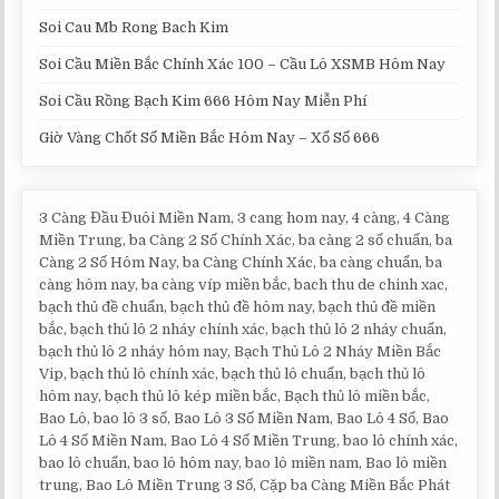
Soi Cau Mb Rong Bach Kim
Soi Cầu Miền Bắc Chính Xác 100 – Cầu Lô XSMB Hôm Nay
Soi Cầu Rồng Bạch Kim 666 Hôm Nay Miễn Phí
Giờ Vàng Chốt Số Miền Bắc Hôm Nay – Xổ Số 666
3 Càng Đầu Đuôi Miền Nam, 3 cang hom nay, 4 càng, 4 Càng
Miền Trung, ba Càng 2 Số Chính Xác, ba càng 2 số chuẩn, ba
Càng 2 Số Hôm Nay, ba Càng Chính Xác, ba càng chuẩn, ba
càng hôm nay, ba càng víp miền bắc, bach thu de chinh xac,
bạch thủ đề chuẩn, bạch thủ đề hôm nay, bạch thủ đề miền
bắc, bạch thủ lô 2 nháy chính xác, bạch thủ lô 2 nháy chuẩn,
bạch thủ lô 2 nháy hôm nay, Bạch Thủ Lô 2 Nháy Miền Bắc
Vip, bạch thủ lô chính xác, bạch thủ lô chuẩn, bạch thủ lô
hôm nay, bạch thủ lô kép miền bắc, Bạch thủ lô miền bắc,
Bao Lô, bao lô 3 số, Bao Lô 3 Số Miền Nam, Bao Lô 4 Số, Bao
Lô 4 Số Miền Nam, Bao Lô 4 Số Miền Trung, bao lô chính xác,
bao lô chuẩn, bao lô hôm nay, bao lô miền nam, Bao lô miền
trung, Bao Lô Miền Trung 3 Số, Cặp ba Càng Miền Bắc Phát