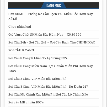
DANH MỤC
Cau XSMB – Thống Kê Cầu Bạch Thủ Miền Bắc Hôm Nay –
Xổ Số
Chưa phân loại
Giờ Vàng Chốt Số Miền Bắc Hôm Nay – Xổ Số 666
Soi Cầu 24h – Soi Cầu 247 – Soi Cầu Bạch Thủ CHÍNH XÁC
SOI CẦU 3 CÀNG
Soi Cầu 3 Càng 3 Miền Tỷ Lệ Trúng 99%
Soi Cầu 3 Càng Miền Nam Cực Chuẩn Miễn Phí Hôm Nay
100%
Soi Cầu 3 Càng VIP Miền Bắc Miễn Phí
Soi Cầu 3 Càng VIP Miền Bắc Miễn Phí – Dự Đoán 247
Soi Cầu Mb Chính Xác Miễn Phí Soi Cầu Lô Chính Xác
Soi cầu MB chuẩn 100%