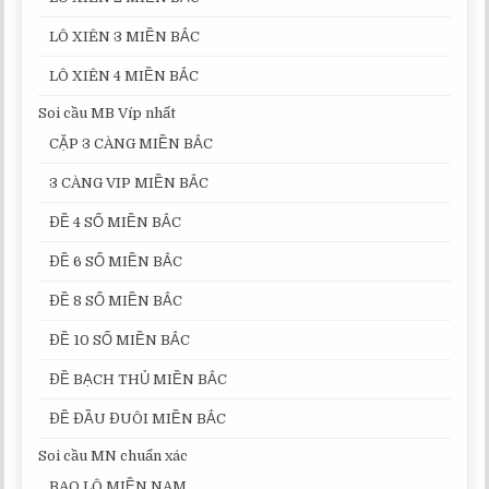
LÔ XIÊN 3 MIỀN BẮC
LÔ XIÊN 4 MIỀN BẮC
Soi cầu MB Víp nhất
CẶP 3 CÀNG MIỀN BẮC
3 CÀNG VIP MIỀN BẮC
ĐỀ 4 SỐ MIỀN BẮC
ĐỀ 6 SỐ MIỀN BẮC
ĐỀ 8 SỐ MIỀN BẮC
ĐỀ 10 SỐ MIỀN BẮC
ĐỀ BẠCH THỦ MIỀN BẮC
ĐỀ ĐẦU ĐUÔI MIỀN BẮC
Soi cầu MN chuẩn xác
BAO LÔ MIỀN NAM