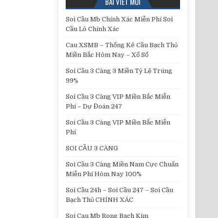
BÀI VIẾT MỚI
Soi Cầu Mb Chính Xác Miễn Phí Soi
Cầu Lô Chính Xác
Cau XSMB – Thống Kê Cầu Bạch Thủ
Miền Bắc Hôm Nay – Xổ Số
Soi Cầu 3 Càng 3 Miền Tỷ Lệ Trúng
99%
Soi Cầu 3 Càng VIP Miền Bắc Miễn
Phí – Dự Đoán 247
Soi Cầu 3 Càng VIP Miền Bắc Miễn
Phí
SOI CẦU 3 CÀNG
Soi Cầu 3 Càng Miền Nam Cực Chuẩn
Miễn Phí Hôm Nay 100%
Soi Cầu 24h – Soi Cầu 247 – Soi Cầu
Bạch Thủ CHÍNH XÁC
Soi Cau Mb Rong Bach Kim