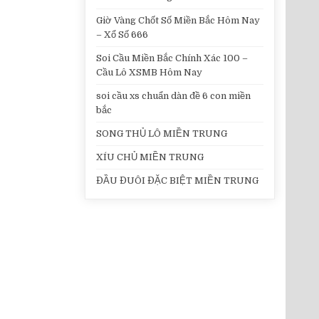
Giờ Vàng Chốt Số Miền Bắc Hôm Nay
– Xổ Số 666
Soi Cầu Miền Bắc Chính Xác 100 –
Cầu Lô XSMB Hôm Nay
soi cầu xs chuẩn dàn đề 6 con miền
bắc
SONG THỦ LÔ MIỀN TRUNG
XÍU CHỦ MIỀN TRUNG
ĐẦU ĐUÔI ĐẶC BIỆT MIỀN TRUNG