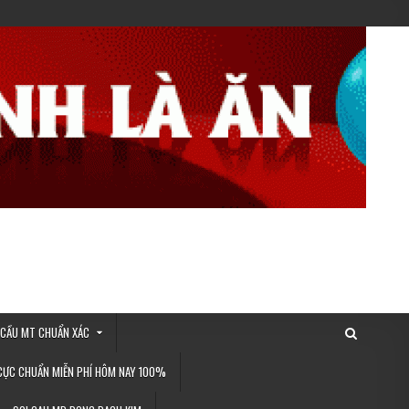
 CẦU MT CHUẨN XÁC
 CỰC CHUẨN MIỄN PHÍ HÔM NAY 100%