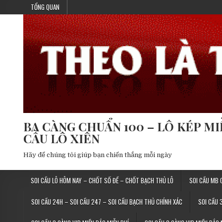
Skip
TỔNG QUAN
to
content
BA CÀNG CHUẨN 100 – LÔ KÉP MI
CẦU LÔ XIÊN
Hãy để chúng tôi giúp bạn chiến thắng mỗi ngày
SOI CẦU LÔ HÔM NAY – CHỐT SỐ ĐỀ – CHỐT BẠCH THỦ LÔ
SOI CẦU MB
SOI CẦU 24H – SOI CẦU 247 – SOI CẦU BẠCH THỦ CHÍNH XÁC
SOI CẦU 