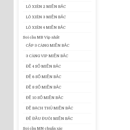
LÔ XIÊN 2 MIỀN BẮC
LÔ XIÊN 3 MIỀN BẮC
LÔ XIÊN 4 MIỀN BẮC
Soi cầu MB Víp nhất
CẶP 3 CÀNG MIỀN BẮC
3 CÀNG VIP MIỀN BẮC
ĐỀ 4 SỐ MIỀN BẮC
ĐỀ 6 SỐ MIỀN BẮC
ĐỀ 8 SỐ MIỀN BẮC
ĐỀ 10 SỐ MIỀN BẮC
ĐỀ BẠCH THỦ MIỀN BẮC
ĐỀ ĐẦU ĐUÔI MIỀN BẮC
Soi cầu MN chuẩn xác