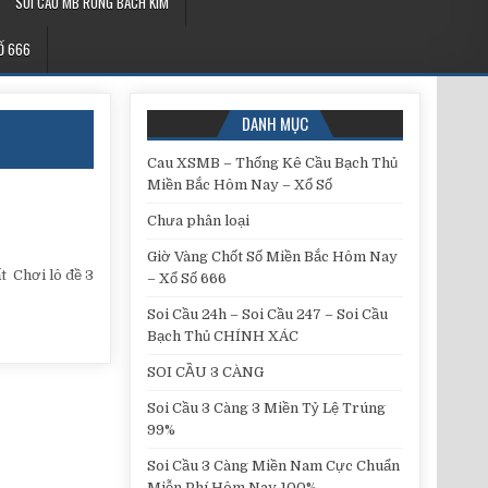
SOI CAU MB RONG BACH KIM
Ố 666
DANH MỤC
Cau XSMB – Thống Kê Cầu Bạch Thủ
Miền Bắc Hôm Nay – Xổ Số
Chưa phân loại
Giờ Vàng Chốt Số Miền Bắc Hôm Nay
t Chơi lô đề 3
– Xổ Số 666
Soi Cầu 24h – Soi Cầu 247 – Soi Cầu
Bạch Thủ CHÍNH XÁC
SOI CẦU 3 CÀNG
Soi Cầu 3 Càng 3 Miền Tỷ Lệ Trúng
99%
Soi Cầu 3 Càng Miền Nam Cực Chuẩn
Miễn Phí Hôm Nay 100%