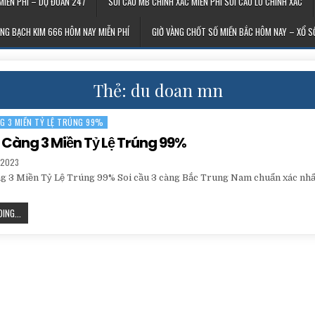
MIỄN PHÍ – DỰ ĐOÁN 247
SOI CẦU MB CHÍNH XÁC MIỄN PHÍ SOI CẦU LÔ CHÍNH XÁC
ỒNG BẠCH KIM 666 HÔM NAY MIỄN PHÍ
GIỜ VÀNG CHỐT SỐ MIỀN BẮC HÔM NAY – XỔ S
Thẻ:
du doan mn
NG 3 MIỀN TỶ LỆ TRÚNG 99%
3 Càng 3 Miền Tỷ Lệ Trúng 99%
SHED
/2023
ng 3 Miền Tỷ Lệ Trúng 99% Soi cầu 3 càng Bắc Trung Nam chuẩn xác nhấ
SOI
ING...
CẦU
3
CÀNG
3
MIỀN
TỶ
LỆ