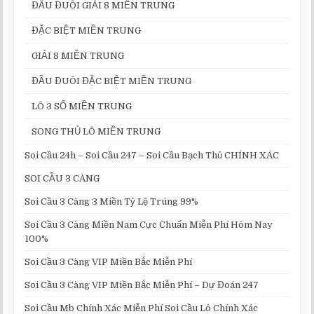
ĐẦU ĐUÔI GIẢI 8 MIỀN TRUNG
ĐẶC BIỆT MIỀN TRUNG
GIẢI 8 MIỀN TRUNG
ĐẦU ĐUÔI ĐẶC BIỆT MIỀN TRUNG
LÔ 3 SỐ MIỀN TRUNG
SONG THỦ LÔ MIỀN TRUNG
Soi Cầu 24h – Soi Cầu 247 – Soi Cầu Bạch Thủ CHÍNH XÁC
SOI CẦU 3 CÀNG
Soi Cầu 3 Càng 3 Miền Tỷ Lệ Trúng 99%
Soi Cầu 3 Càng Miền Nam Cực Chuẩn Miễn Phí Hôm Nay
100%
Soi Cầu 3 Càng VIP Miền Bắc Miễn Phí
Soi Cầu 3 Càng VIP Miền Bắc Miễn Phí – Dự Đoán 247
Soi Cầu Mb Chính Xác Miễn Phí Soi Cầu Lô Chính Xác