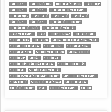
BAO LÔ 3 SỐ
BAO LÔ MIỀN NAM
BAO LÔ MIỀN TRUNG
CẶP LÔ ĐẸP
DAN LO 6 SO
DAN ĐỀ 2 SỐ
DU DOAN XO SO MIEN TRUNG
DU ĐOAN KQXS
DÀN LÔ 3 SỐ
DÀN LÔ 4 SỐ
DÀN ĐỀ 4 SỐ
DÀN ĐỀ 6 SỐ
DÀN ĐỀ 8 SỐ
DỰ ĐOÁN SỐ DE HÔM NAY
DỰ ĐOÁN XỔ SỐ 3 MIỀN
DỰ ĐOÁN XỔ SỐ MIỀN BẮC
GIAI 8 MIEN TRUNG
GIẢI 8
LÔ ĐẸP HÔM NAY
SOI CAU 3 CANG
SOI CAU 3 MIEN
SOI CAU 88
SOI CAU BACH THU MIEN BAC 24 GIO
SOI CAU LO DE HOM NAY
SOI CAU LO MB
SOI CAU MIEN BAC
SOI CAU MIEN PHI
SOI CAU MIEN PHI 888
SOI CAU XỈU CHỦ
SOI CẦU VIP
SOI CẦU
SOI CẦU 247
SOI CẦU CHÍNH XÁC NHẤT HÔM NAY
SOI CẦU LÔ DE CHUẨN
SOI CẦU MB
SOI CẦU XSMB MIỀN BẮC
SOI CẦU XSMB MIỄN PHÍ NGÀY HÔM NAY
SONG THU LO MIEN TRUNG
SONG THU ĐỀ
SONG THỦ LÔ MIỀN NAM
SỐ ĐẸP HÔM NAY
XIN SỐ ĐỀ HÔM NAY
XSMB
XÍU CHỦ MIỀN TRUNG
XỈU CHỦ