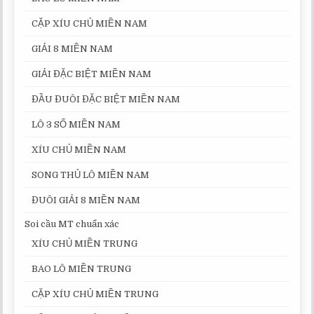
CẶP XÍU CHỦ MIỀN NAM
GIẢI 8 MIỀN NAM
GIẢI ĐẶC BIỆT MIỀN NAM
ĐẦU ĐUÔI ĐẶC BIỆT MIỀN NAM
LÔ 3 SỐ MIỀN NAM
XÍU CHỦ MIỀN NAM
SONG THỦ LÔ MIỀN NAM
ĐUÔI GIẢI 8 MIỀN NAM
Soi cầu MT chuẩn xác
XÍU CHỦ MIỀN TRUNG
BAO LÔ MIỀN TRUNG
CẶP XÍU CHỦ MIỀN TRUNG