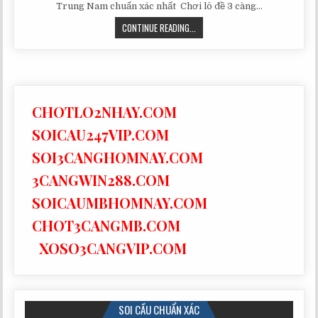
Trung Nam chuẩn xác nhất Chơi lô đề 3 càng…
SOI
CONTINUE READING...
CẦU
3
CÀNG
3
MIỀN
CHOTLO2NHAY.COM
TỶ
LỆ
SOICAU247VIP.COM
TRÚNG
SOI3CANGHOMNAY.COM
99%
3CANGWIN288.COM
SOICAUMBHOMNAY.COM
CHOT3CANGMB.COM
XOSO3CANGVIP.COM
SOI CẦU CHUẨN XÁC