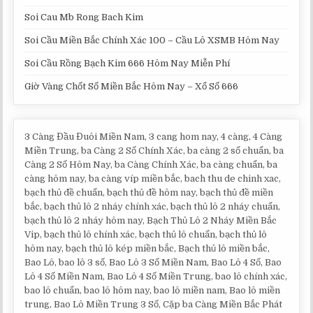
Soi Cau Mb Rong Bach Kim
Soi Cầu Miền Bắc Chính Xác 100 – Cầu Lô XSMB Hôm Nay
Soi Cầu Rồng Bạch Kim 666 Hôm Nay Miễn Phí
Giờ Vàng Chốt Số Miền Bắc Hôm Nay – Xổ Số 666
3 Càng Đầu Đuôi Miền Nam, 3 cang hom nay, 4 càng, 4 Càng
Miền Trung, ba Càng 2 Số Chính Xác, ba càng 2 số chuẩn, ba
Càng 2 Số Hôm Nay, ba Càng Chính Xác, ba càng chuẩn, ba
càng hôm nay, ba càng víp miền bắc, bach thu de chinh xac,
bạch thủ đề chuẩn, bạch thủ đề hôm nay, bạch thủ đề miền
bắc, bạch thủ lô 2 nháy chính xác, bạch thủ lô 2 nháy chuẩn,
bạch thủ lô 2 nháy hôm nay, Bạch Thủ Lô 2 Nháy Miền Bắc
Vip, bạch thủ lô chính xác, bạch thủ lô chuẩn, bạch thủ lô
hôm nay, bạch thủ lô kép miền bắc, Bạch thủ lô miền bắc,
Bao Lô, bao lô 3 số, Bao Lô 3 Số Miền Nam, Bao Lô 4 Số, Bao
Lô 4 Số Miền Nam, Bao Lô 4 Số Miền Trung, bao lô chính xác,
bao lô chuẩn, bao lô hôm nay, bao lô miền nam, Bao lô miền
trung, Bao Lô Miền Trung 3 Số, Cặp ba Càng Miền Bắc Phát