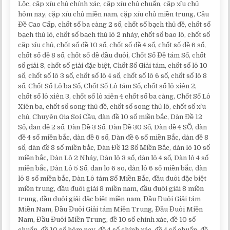
Lộc, cặp xíu chủ chính xác, cặp xíu chủ chuẩn, cặp xỉu chủ
hôm nay, cặp xíu chủ miền nam, cặp xíu chủ miền trung, Cầu
Đề Cao Cấp, chốt số ba càng 2 số, chốt số bạch thủ đề, chốt số
bạch thủ lô, chốt số bạch thủ lô 2 nháy, chốt số bao lô, chốt số
cặp xỉu chủ, chốt số đề 10 số, chốt số đề 4 số, chốt số đề 6 số,
chốt số đề 8 số, chốt số đề đầu đuôi, Chốt Số Đề tám Số, chốt
số giải 8, chốt số giải đặc biệt, Chốt Số Giải tám, chốt số lô 10
số, chốt số lô 3 số, chốt số lô 4 số, chốt số lô 6 số, chốt số lô 8
số, Chốt Số Lô ba Số, Chốt Số Lô tám Số, chốt số lô xiên 2,
chốt số lô xiên 3, chốt số lô xiên 4 chốt số ba càng, Chốt Số Lô
Xiên ba, chốt số song thủ đề, chốt số song thủ lô, chốt số xỉu
chủ, Chuyên Gia Soi Cầu, dàn đề 10 số miền bắc, Dàn Đề 12
Số, dan đề 2 số, Dàn Đề 3 Số, Dàn Đề 30 Số, Dàn đề 4 SỐ, dàn
đề 4 số miền bắc, dàn đề 6 số, Dàn đề 6 số miền Bắc, dàn đề 8
số, dàn đề 8 số miền bắc, Dàn Đề 12 Số Miền Bắc, dàn lô 10 số
miền bắc, Dàn Lô 2 Nháy, Dàn lô 3 số, dàn lô 4 số, Dàn lô 4 số
miền bắc, Dàn Lô 5 Số, dan lo 6 so, dàn lô 6 số miền bắc, dàn
lô 8 số miền bắc, Dàn Lô tám Số Miền Bắc, đầu đuôi đặc biệt
miền trung, đầu đuôi giải 8 miền nam, đầu đuôi giải 8 miền
trung, đầu đuôi giải đặc biệt miền nam, Đầu Đuôi Giải tám
Miền Nam, Đầu Đuôi Giải tám Miền Trung, Đầu Đuôi Miền
Nam, Đầu Đuôi Miền Trung, đề 10 số chính xác, đề 10 số
chuẩn, đề 10 số hôm nay, đề 4 số chính xác, đề 4 số chuẩn, đề