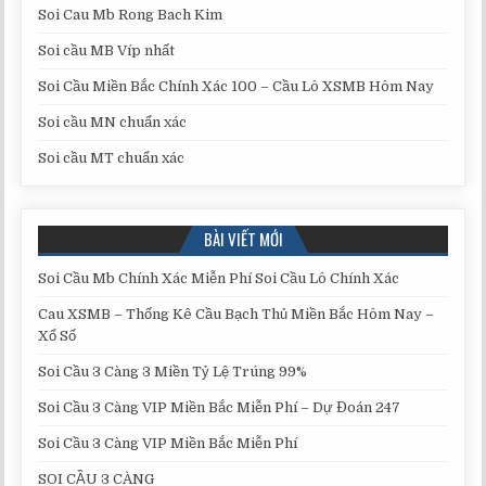
Soi Cau Mb Rong Bach Kim
Soi cầu MB Víp nhất
Soi Cầu Miền Bắc Chính Xác 100 – Cầu Lô XSMB Hôm Nay
Soi cầu MN chuẩn xác
Soi cầu MT chuẩn xác
BÀI VIẾT MỚI
Soi Cầu Mb Chính Xác Miễn Phí Soi Cầu Lô Chính Xác
Cau XSMB – Thống Kê Cầu Bạch Thủ Miền Bắc Hôm Nay –
Xổ Số
Soi Cầu 3 Càng 3 Miền Tỷ Lệ Trúng 99%
Soi Cầu 3 Càng VIP Miền Bắc Miễn Phí – Dự Đoán 247
Soi Cầu 3 Càng VIP Miền Bắc Miễn Phí
SOI CẦU 3 CÀNG