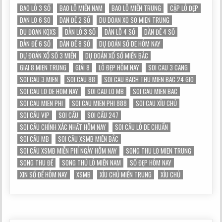
BAO LÔ 3 SỐ
BAO LÔ MIỀN NAM
BAO LÔ MIỀN TRUNG
CẶP LÔ ĐẸP
DAN LO 6 SO
DAN ĐỀ 2 SỐ
DU DOAN XO SO MIEN TRUNG
DU ĐOAN KQXS
DÀN LÔ 3 SỐ
DÀN LÔ 4 SỐ
DÀN ĐỀ 4 SỐ
DÀN ĐỀ 6 SỐ
DÀN ĐỀ 8 SỐ
DỰ ĐOÁN SỐ DE HÔM NAY
DỰ ĐOÁN XỔ SỐ 3 MIỀN
DỰ ĐOÁN XỔ SỐ MIỀN BẮC
GIAI 8 MIEN TRUNG
GIẢI 8
LÔ ĐẸP HÔM NAY
SOI CAU 3 CANG
SOI CAU 3 MIEN
SOI CAU 88
SOI CAU BACH THU MIEN BAC 24 GIO
SOI CAU LO DE HOM NAY
SOI CAU LO MB
SOI CAU MIEN BAC
SOI CAU MIEN PHI
SOI CAU MIEN PHI 888
SOI CAU XỈU CHỦ
SOI CẦU VIP
SOI CẦU
SOI CẦU 247
SOI CẦU CHÍNH XÁC NHẤT HÔM NAY
SOI CẦU LÔ DE CHUẨN
SOI CẦU MB
SOI CẦU XSMB MIỀN BẮC
SOI CẦU XSMB MIỄN PHÍ NGÀY HÔM NAY
SONG THU LO MIEN TRUNG
SONG THU ĐỀ
SONG THỦ LÔ MIỀN NAM
SỐ ĐẸP HÔM NAY
XIN SỐ ĐỀ HÔM NAY
XSMB
XÍU CHỦ MIỀN TRUNG
XỈU CHỦ