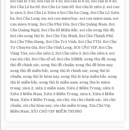
soi cầu lô 3 số, Soi cầu lô 4 số, soi cầu lô 6 số, soi cầu lô 8 số,
Soi Cầu Lô ba Số, Soi Cầu Lô tám Số, Soi cầu lô xiên 2, soi cau
lo xien 3, Soi Cầu Lô Xiên 4 Soi Cầu ba Càng, Soi Cầu Lô Xiên
ba, Soi Cầu Long An, soi cau mien bac, soi cau mien nam, soi
cau mien trung, Soi Cầu Phú Yên, Soi Cầu Quảng Nam, Soi
Cầu Quảng Ngãi, Soi Cầu Số Miền Bắc, soi cầu song thủ đề,
Soi cầu song thủ lô, Soi Cầu Tây Ninh, Soi Cầu Thành Phố,
Soi Cầu Tiền Giang, Soi Cầu Trà Vinh, Soi Cầu TTH, Soi Cầu
Từ Chuyên Gia, Soi Cầu Vĩnh Long, SOI CẦU VIP, Soi Cầu
Vũng Tàu, soi cầu xiên 2, Soi Cầu xiên 3, Soi cầu xiên 4, soi
cau xỉu chủ, Soi Cầu xổ số, Soi cầu XSMB, song thu đề, song
thủ đề chính xác, song thủ đề chuẩn, song thủ đề hôm nay,
song thủ đề miền bắc, song thủ lô chính xác, song thủ lô
chuẩn, song thủ lô hôm nay, song thủ lô kép miền bắc, song
thủ lô miền bắc, song thủ lô miền nam, song thu lo mien
trung, xien 2, xiên 2 miền nam, Xiên 2 Miền Trung, xiên 3,
Xiên 3 Miền Nam, Xiên 3 Miền Trung, xien 4, Xiên 4 Miền
Nam, Xiên 4 Miền Trung, xỉu chủ, xỉu chủ chính xác, xỉu chủ
chuẩn, xỉu chủ hôm nay, xíu chủ miền trung, Xíu Chủ Vip
Miền Nam, XỈU CHỦ VIP MIỀN TRUNG