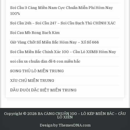
Soi Cầu 3 Càng Miền Nam Cực Chuẩn Miễn Phí Hôm Nay
100%
Soi Cầu 24h – Soi Cầu 247 – Soi Cầu Bạch Thủ CHÍNH XÁC
Soi Cau Mb Rong Bach Kim
Giờ Vàng Chốt Số Miền Bắc Hôm Nay – Xổ Số 666
Soi Cầu Miền Bắc Chính Xác 100 – Cầu Lô XSMB Hôm Nay
soi cầu xs chuẩn dàn đề 6 con miền bắc
SONG THỦ LÔ MIỀN TRUNG
XÍU CHỦ MIỀN TRUNG
ĐẦU ĐUÔI ĐẶC BIỆT MIỀN TRUNG
Copyright © 2026 BA CÀNG CHUẨN 100 – LÔ KÉP MIỀN BẮC – CẦU
LÔ XIÊN
Design by ThemesDNA.com