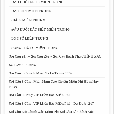
ĐẦU ĐUÔI GIẢI 8 MIỀN TRUNG
ĐẶC BIỆT MIỀN TRUNG
GIẢI 8 MIỀN TRUNG
ĐẦU ĐUÔI ĐẶC BIỆT MIỀN TRUNG
LÔ 3 SỐ MIỀN TRUNG
SONG THỦ LÔ MIỀN TRUNG
Soi Cầu 24h – Soi Cầu 247 – Soi Cầu Bạch Thủ CHÍNH XÁC
SOI CẦU 3 CÀNG
Soi Cầu 3 Càng 3 Miền Tỷ Lệ Trúng 99%
Soi Cầu 3 Càng Miền Nam Cực Chuẩn Miễn Phí Hôm Nay
100%
Soi Cầu 3 Càng VIP Miền Bắc Miễn Phí
Soi Cầu 3 Càng VIP Miền Bắc Miễn Phí – Dự Đoán 247
Soi Cầu Mb Chính Xác Miễn Phí Soi Cầu Lô Chính Xác