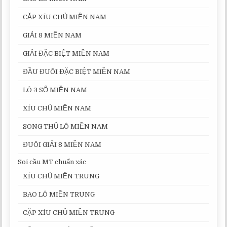
CẶP XÍU CHỦ MIỀN NAM
GIẢI 8 MIỀN NAM
GIẢI ĐẶC BIỆT MIỀN NAM
ĐẦU ĐUÔI ĐẶC BIỆT MIỀN NAM
LÔ 3 SỐ MIỀN NAM
XÍU CHỦ MIỀN NAM
SONG THỦ LÔ MIỀN NAM
ĐUÔI GIẢI 8 MIỀN NAM
Soi cầu MT chuẩn xác
XÍU CHỦ MIỀN TRUNG
BAO LÔ MIỀN TRUNG
CẶP XÍU CHỦ MIỀN TRUNG