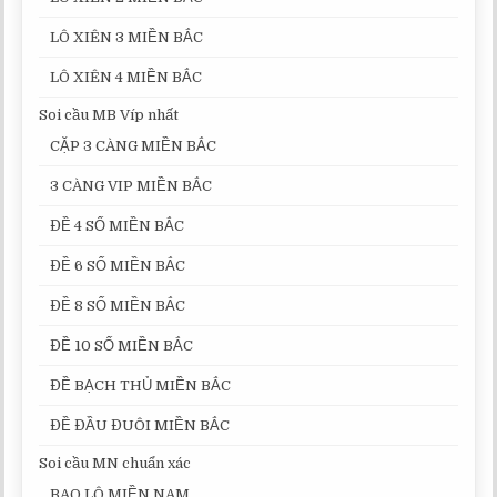
LÔ XIÊN 3 MIỀN BẮC
LÔ XIÊN 4 MIỀN BẮC
Soi cầu MB Víp nhất
CẶP 3 CÀNG MIỀN BẮC
3 CÀNG VIP MIỀN BẮC
ĐỀ 4 SỐ MIỀN BẮC
ĐỀ 6 SỐ MIỀN BẮC
ĐỀ 8 SỐ MIỀN BẮC
ĐỀ 10 SỐ MIỀN BẮC
ĐỀ BẠCH THỦ MIỀN BẮC
ĐỀ ĐẦU ĐUÔI MIỀN BẮC
Soi cầu MN chuẩn xác
BAO LÔ MIỀN NAM