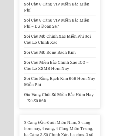
Soi Cầu 3 Càng VIP Miền Bắc Miễn
Phí
Soi Cầu 3 Càng VIP Miền Bắc Miễn
Phí – Dự Đoán 247
Soi Cầu Mb Chính Xác Miễn Phí Soi
Cầu Lô Chính Xác
Soi Cau Mb Rong Bach Kim
Soi Cầu Miền Bắc Chính Xác 100 –
Cầu Lô XSMB Hôm Nay
Soi Cầu Rồng Bạch Kim 666 Hôm Nay
Miễn Phí
Giờ Vàng Chốt Số Miền Bắc Hôm Nay
– Xổ Số 666
3 Càng Đầu Đuôi Miền Nam, 3 cang
hom nay, 4 càng, 4 Càng Miền Trung,
ba Càng 2 Số Chính Xác, ba càng 2 số