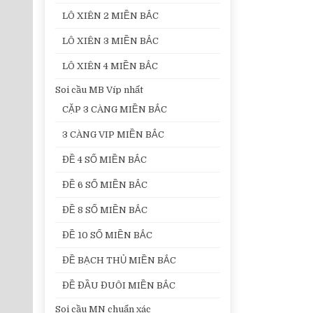
LÔ XIÊN 2 MIỀN BẮC
LÔ XIÊN 3 MIỀN BẮC
LÔ XIÊN 4 MIỀN BẮC
Soi cầu MB Víp nhất
CẶP 3 CÀNG MIỀN BẮC
3 CÀNG VIP MIỀN BẮC
ĐỀ 4 SỐ MIỀN BẮC
ĐỀ 6 SỐ MIỀN BẮC
ĐỀ 8 SỐ MIỀN BẮC
ĐỀ 10 SỐ MIỀN BẮC
ĐỀ BẠCH THỦ MIỀN BẮC
ĐỀ ĐẦU ĐUÔI MIỀN BẮC
Soi cầu MN chuẩn xác