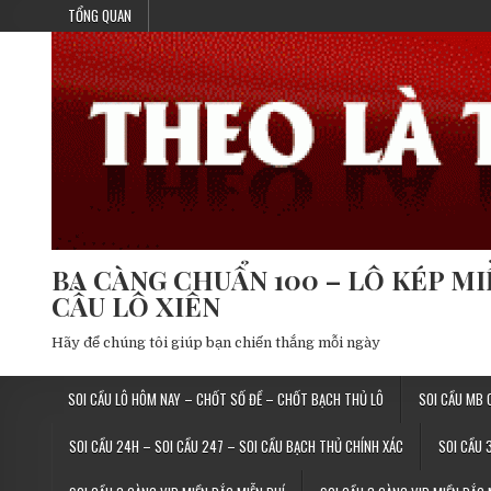
Skip
TỔNG QUAN
to
content
BA CÀNG CHUẨN 100 – LÔ KÉP MI
CẦU LÔ XIÊN
Hãy để chúng tôi giúp bạn chiến thắng mỗi ngày
SOI CẦU LÔ HÔM NAY – CHỐT SỐ ĐỀ – CHỐT BẠCH THỦ LÔ
SOI CẦU MB
SOI CẦU 24H – SOI CẦU 247 – SOI CẦU BẠCH THỦ CHÍNH XÁC
SOI CẦU 