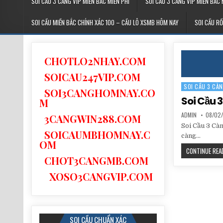
SOI CẦU 3 CÀNG VIP MIỀN BẮC MIỄN PHÍ
SOI CẦU 3 CÀNG VIP MIỀN BẮC 
SOI CẦU MIỀN BẮC CHÍNH XÁC 100 – CẦU LÔ XSMB HÔM NAY
SOI CẦU R
CHOTLO2NHAY.COM
SOICAU247VIP.COM
SOI CẦU 3 CÀ
Posted
SOI3CANGHOMNAY.CO
in
Soi Cầu 
M
AUTHOR:
PUBLI
ADMIN
08/02
3CANGWIN288.COM
DATE:
Soi Cầu 3 Cà
SOICAUMBHOMNAY.C
càng…
OM
CONTINUE READ
CHOT3CANGMB.COM
XOSO3CANGVIP.COM
SOI CẦU CHUẨN XÁC