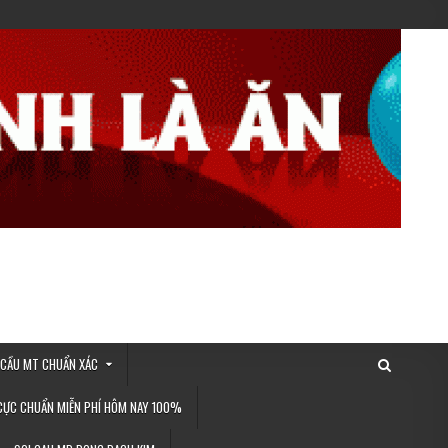
 CẦU MT CHUẨN XÁC
 CỰC CHUẨN MIỄN PHÍ HÔM NAY 100%