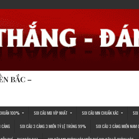
ỀN BẮC –
 CHUẨN 100%
SOI CẦU MB VÍP NHẤT
SOI CẦU MN CHUẨN XÁC
SOI
3 CÀNG
SOI CẦU 3 CÀNG 3 MIỀN TỶ LỆ TRÚNG 99%
SOI CẦU 3 CÀNG MIỀN NAM