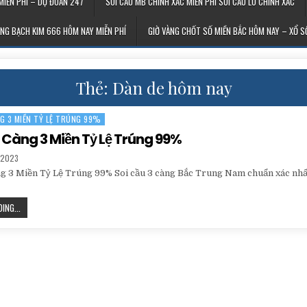
MIỄN PHÍ – DỰ ĐOÁN 247
SOI CẦU MB CHÍNH XÁC MIỄN PHÍ SOI CẦU LÔ CHÍNH XÁC
ỒNG BẠCH KIM 666 HÔM NAY MIỄN PHÍ
GIỜ VÀNG CHỐT SỐ MIỀN BẮC HÔM NAY – XỔ S
Thẻ:
Dàn de hôm nay
NG 3 MIỀN TỶ LỆ TRÚNG 99%
3 Càng 3 Miền Tỷ Lệ Trúng 99%
SHED
/2023
ng 3 Miền Tỷ Lệ Trúng 99% Soi cầu 3 càng Bắc Trung Nam chuẩn xác nhấ
SOI
ING...
CẦU
3
CÀNG
3
MIỀN
TỶ
LỆ