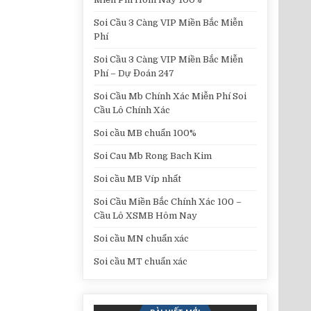
Soi Cầu 3 Càng VIP Miền Bắc Miễn
Phí
Soi Cầu 3 Càng VIP Miền Bắc Miễn
Phí – Dự Đoán 247
Soi Cầu Mb Chính Xác Miễn Phí Soi
Cầu Lô Chính Xác
Soi cầu MB chuẩn 100%
Soi Cau Mb Rong Bach Kim
Soi cầu MB Víp nhất
Soi Cầu Miền Bắc Chính Xác 100 –
Cầu Lô XSMB Hôm Nay
Soi cầu MN chuẩn xác
Soi cầu MT chuẩn xác