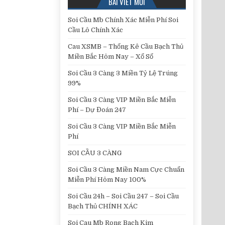
BÀI VIẾT MỚI
Soi Cầu Mb Chính Xác Miễn Phí Soi
Cầu Lô Chính Xác
Cau XSMB – Thống Kê Cầu Bạch Thủ
Miền Bắc Hôm Nay – Xổ Số
Soi Cầu 3 Càng 3 Miền Tỷ Lệ Trúng
99%
Soi Cầu 3 Càng VIP Miền Bắc Miễn
Phí – Dự Đoán 247
Soi Cầu 3 Càng VIP Miền Bắc Miễn
Phí
SOI CẦU 3 CÀNG
Soi Cầu 3 Càng Miền Nam Cực Chuẩn
Miễn Phí Hôm Nay 100%
Soi Cầu 24h – Soi Cầu 247 – Soi Cầu
Bạch Thủ CHÍNH XÁC
Soi Cau Mb Rong Bach Kim