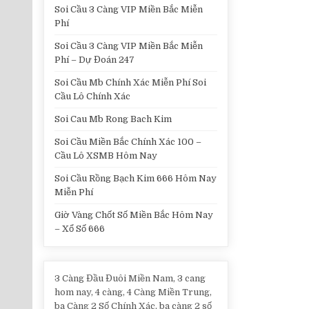
Soi Cầu 3 Càng VIP Miền Bắc Miễn
Phí
Soi Cầu 3 Càng VIP Miền Bắc Miễn
Phí – Dự Đoán 247
Soi Cầu Mb Chính Xác Miễn Phí Soi
Cầu Lô Chính Xác
Soi Cau Mb Rong Bach Kim
Soi Cầu Miền Bắc Chính Xác 100 –
Cầu Lô XSMB Hôm Nay
Soi Cầu Rồng Bạch Kim 666 Hôm Nay
Miễn Phí
Giờ Vàng Chốt Số Miền Bắc Hôm Nay
– Xổ Số 666
3 Càng Đầu Đuôi Miền Nam, 3 cang
hom nay, 4 càng, 4 Càng Miền Trung,
ba Càng 2 Số Chính Xác, ba càng 2 số