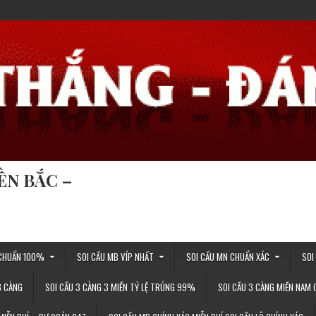
ỀN BẮC –
 CHUẨN 100%
SOI CẦU MB VÍP NHẤT
SOI CẦU MN CHUẨN XÁC
SOI
3 CÀNG
SOI CẦU 3 CÀNG 3 MIỀN TỶ LỆ TRÚNG 99%
SOI CẦU 3 CÀNG MIỀN NAM