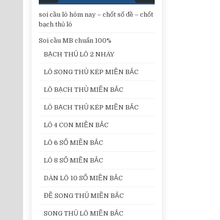
soi cầu lô hôm nay – chốt số đề – chốt
bạch thủ lô
Soi cầu MB chuẩn 100%
BẠCH THỦ LÔ 2 NHÁY
LÔ SONG THỦ KÉP MIỀN BẮC
LÔ BẠCH THỦ MIỀN BẮC
LÔ BẠCH THỦ KÉP MIỀN BẮC
LÔ 4 CON MIỀN BẮC
LÔ 6 SỐ MIỀN BẮC
LÔ 8 SỐ MIỀN BẮC
DÀN LÔ 10 SỐ MIỀN BẮC
ĐỀ SONG THỦ MIỀN BẮC
SONG THỦ LÔ MIỀN BẮC