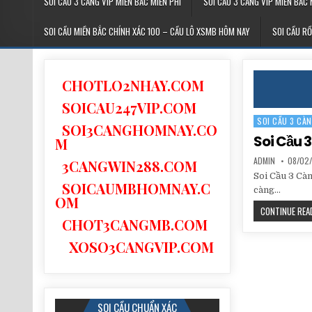
SOI CẦU 3 CÀNG VIP MIỀN BẮC MIỄN PHÍ
SOI CẦU 3 CÀNG VIP MIỀN BẮC 
SOI CẦU MIỀN BẮC CHÍNH XÁC 100 – CẦU LÔ XSMB HÔM NAY
SOI CẦU R
CHOTLO2NHAY.COM
SOICAU247VIP.COM
SOI CẦU 3 CÀ
Posted
SOI3CANGHOMNAY.CO
in
Soi Cầu 
M
AUTHOR:
PUBLI
ADMIN
08/02
3CANGWIN288.COM
DATE:
Soi Cầu 3 Cà
SOICAUMBHOMNAY.C
càng…
OM
CONTINUE READ
CHOT3CANGMB.COM
XOSO3CANGVIP.COM
SOI CẦU CHUẨN XÁC