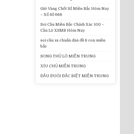
Giờ Vàng Chốt Số Miền Bắc Hôm Nay
– Xổ Số 666
Soi Cầu Miền Bắc Chính Xác 100 –
Cầu Lô XSMB Hôm Nay
soi cầu xs chuẩn dàn đề 6 con miền
bắc
SONG THỦ LÔ MIỀN TRUNG
XÍU CHỦ MIỀN TRUNG
ĐẦU ĐUÔI ĐẶC BIỆT MIỀN TRUNG