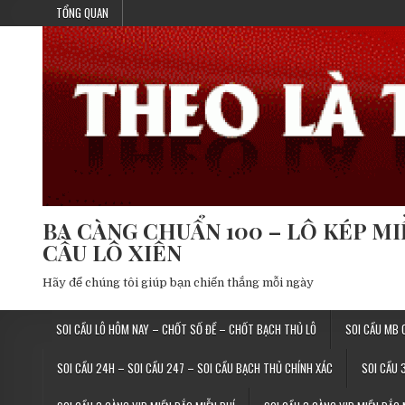
Skip
TỔNG QUAN
to
content
BA CÀNG CHUẨN 100 – LÔ KÉP MI
CẦU LÔ XIÊN
Hãy để chúng tôi giúp bạn chiến thắng mỗi ngày
SOI CẦU LÔ HÔM NAY – CHỐT SỐ ĐỀ – CHỐT BẠCH THỦ LÔ
SOI CẦU MB
SOI CẦU 24H – SOI CẦU 247 – SOI CẦU BẠCH THỦ CHÍNH XÁC
SOI CẦU 