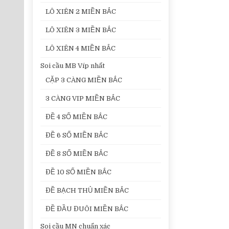
LÔ XIÊN 2 MIỀN BẮC
LÔ XIÊN 3 MIỀN BẮC
LÔ XIÊN 4 MIỀN BẮC
Soi cầu MB Víp nhất
CẶP 3 CÀNG MIỀN BẮC
3 CÀNG VIP MIỀN BẮC
ĐỀ 4 SỐ MIỀN BẮC
ĐỀ 6 SỐ MIỀN BẮC
ĐỀ 8 SỐ MIỀN BẮC
ĐỀ 10 SỐ MIỀN BẮC
ĐỀ BẠCH THỦ MIỀN BẮC
ĐỀ ĐẦU ĐUÔI MIỀN BẮC
Soi cầu MN chuẩn xác