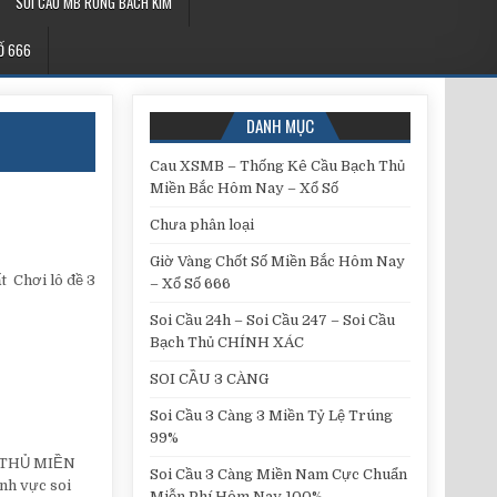
SOI CAU MB RONG BACH KIM
Ố 666
DANH MỤC
Cau XSMB – Thống Kê Cầu Bạch Thủ
Miền Bắc Hôm Nay – Xổ Số
Chưa phân loại
Giờ Vàng Chốt Số Miền Bắc Hôm Nay
t Chơi lô đề 3
– Xổ Số 666
Soi Cầu 24h – Soi Cầu 247 – Soi Cầu
Bạch Thủ CHÍNH XÁC
SOI CẦU 3 CÀNG
Soi Cầu 3 Càng 3 Miền Tỷ Lệ Trúng
99%
 THỦ MIỀN
Soi Cầu 3 Càng Miền Nam Cực Chuẩn
ĩnh vực soi
Miễn Phí Hôm Nay 100%