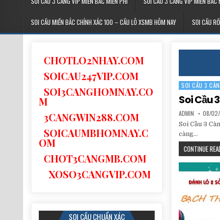
SOI CẦU 3 CÀNG VIP MIỀN BẮC MIỄN PHÍ
SOI CẦU 3 CÀNG VIP MIỀN BẮC 
SOI CẦU MIỀN BẮC CHÍNH XÁC 100 – CẦU LÔ XSMB HÔM NAY
SOI CẦU R
CHOTLO2NHAY.COM
SOICAU247VIP.COM
SOI CẦU 3 CÀ
Posted
SOI3CANGHOMNAY.CO
in
Soi Cầu 
M
AUTHOR:
PUBLI
ADMIN
08/02
3CANGWIN288.COM
DATE:
Soi Cầu 3 Cà
SOICAUMBHOMNAY.C
càng…
OM
CONTINUE READ
CHOT3CANGMB.COM
XOSO3CANGVIP.COM
SOI CẦU CHUẨN XÁC