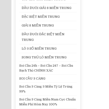
ĐẦU ĐUÔI GIẢI 8 MIỀN TRUNG
ĐẶC BIỆT MIỀN TRUNG
GIẢI 8 MIỀN TRUNG
ĐẦU ĐUÔI ĐẶC BIỆT MIỀN
TRUNG
LÔ 3 SỐ MIỀN TRUNG
SONG THỦ LÔ MIỀN TRUNG
Soi Cầu 24h – Soi Cầu 247 – Soi Cầu
Bạch Thủ CHÍNH XÁC
SOI CẦU 3 CÀNG
Soi Cầu 3 Càng 3 Miền Tỷ Lệ Trúng
99%
Soi Cầu 3 Càng Miền Nam Cực Chuẩn
Miễn Phí Hôm Nay 100%