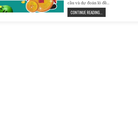
cầu và dự đoán lô đề…
TRÚNG
99%
LÔ
CONTINUE READING...
BẠCH
THỦ
MIỀN
BẮC