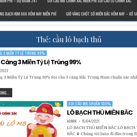
MIỄN PHÍ – DỰ ĐOÁN 247
SOI CẦU MB CHÍNH XÁC MIỄN PHÍ SOI CẦU LÔ CHÍNH XÁC
ỒNG BẠCH KIM 666 HÔM NAY MIỄN PHÍ
GIỜ VÀNG CHỐT SỐ MIỀN BẮC HÔM NAY – XỔ S
Thẻ:
cầu lô bạch thủ
NG 3 MIỀN TỶ LỆ TRÚNG 99%
3 Càng 3 Miền Tỷ Lệ Trúng 99%
SHED
/2023
ng 3 Miền Tỷ Lệ Trúng 99% Soi cầu 3 càng Bắc Trung Nam chuẩn xác nhấ
SOI
ING...
CẦU
SOI CẦU MB CHUẨN 100%
Posted
3
in
CÀNG
LÔ BẠCH THỦ MIỀN BẮC
3
AUTHOR:
PUBLISHED
ADMIN
15/04/2021
MIỀN
DATE:
LÔ BẠCH THỦ MIỀN BẮC LÔ BẠCH
TỶ
BẮC ♛ Chúng tôi luôn đi đầu trong l
LỆ