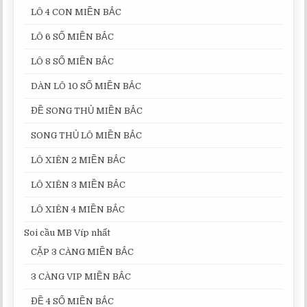
LÔ 4 CON MIỀN BẮC
LÔ 6 SỐ MIỀN BẮC
LÔ 8 SỐ MIỀN BẮC
DÀN LÔ 10 SỐ MIỀN BẮC
ĐỀ SONG THỦ MIỀN BẮC
SONG THỦ LÔ MIỀN BẮC
LÔ XIÊN 2 MIỀN BẮC
LÔ XIÊN 3 MIỀN BẮC
LÔ XIÊN 4 MIỀN BẮC
Soi cầu MB Víp nhất
CẶP 3 CÀNG MIỀN BẮC
3 CÀNG VIP MIỀN BẮC
ĐỀ 4 SỐ MIỀN BẮC