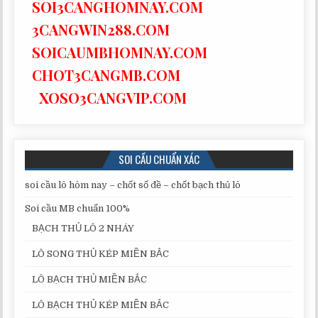
SOI3CANGHOMNAY.COM
3CANGWIN288.COM
SOICAUMBHOMNAY.COM
CHOT3CANGMB.COM
XOSO3CANGVIP.COM
SOI CẦU CHUẨN XÁC
soi cầu lô hôm nay – chốt số đề – chốt bạch thủ lô
Soi cầu MB chuẩn 100%
BẠCH THỦ LÔ 2 NHÁY
LÔ SONG THỦ KÉP MIỀN BẮC
LÔ BẠCH THỦ MIỀN BẮC
LÔ BẠCH THỦ KÉP MIỀN BẮC