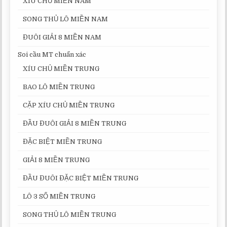
XÍU CHỦ MIỀN NAM
SONG THỦ LÔ MIỀN NAM
ĐUÔI GIẢI 8 MIỀN NAM
Soi cầu MT chuẩn xác
XÍU CHỦ MIỀN TRUNG
BAO LÔ MIỀN TRUNG
CẶP XÍU CHỦ MIỀN TRUNG
ĐẦU ĐUÔI GIẢI 8 MIỀN TRUNG
ĐẶC BIỆT MIỀN TRUNG
GIẢI 8 MIỀN TRUNG
ĐẦU ĐUÔI ĐẶC BIỆT MIỀN TRUNG
LÔ 3 SỐ MIỀN TRUNG
SONG THỦ LÔ MIỀN TRUNG