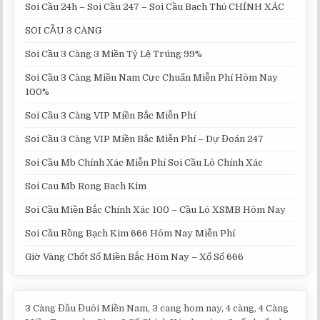
Soi Cầu 24h – Soi Cầu 247 – Soi Cầu Bạch Thủ CHÍNH XÁC
SOI CẦU 3 CÀNG
Soi Cầu 3 Càng 3 Miền Tỷ Lệ Trúng 99%
Soi Cầu 3 Càng Miền Nam Cực Chuẩn Miễn Phí Hôm Nay
100%
Soi Cầu 3 Càng VIP Miền Bắc Miễn Phí
Soi Cầu 3 Càng VIP Miền Bắc Miễn Phí – Dự Đoán 247
Soi Cầu Mb Chính Xác Miễn Phí Soi Cầu Lô Chính Xác
Soi Cau Mb Rong Bach Kim
Soi Cầu Miền Bắc Chính Xác 100 – Cầu Lô XSMB Hôm Nay
Soi Cầu Rồng Bạch Kim 666 Hôm Nay Miễn Phí
Giờ Vàng Chốt Số Miền Bắc Hôm Nay – Xổ Số 666
3 Càng Đầu Đuôi Miền Nam, 3 cang hom nay, 4 càng, 4 Càng