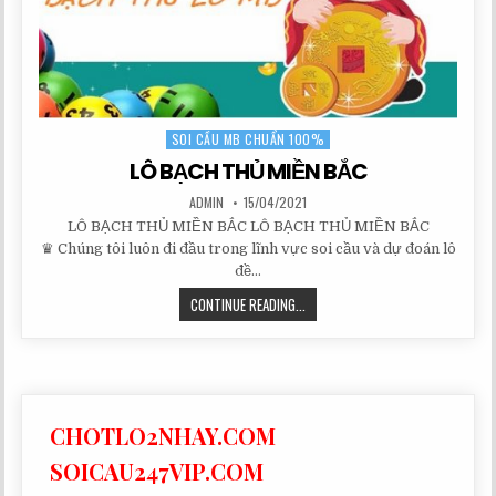
SOI CẦU MB CHUẨN 100%
Posted
in
LÔ BẠCH THỦ MIỀN BẮC
AUTHOR:
PUBLISHED
ADMIN
15/04/2021
DATE:
LÔ BẠCH THỦ MIỀN BẮC LÔ BẠCH THỦ MIỀN BẮC
♛ Chúng tôi luôn đi đầu trong lĩnh vực soi cầu và dự đoán lô
đề…
LÔ
CONTINUE READING...
BẠCH
THỦ
MIỀN
BẮC
CHOTLO2NHAY.COM
SOICAU247VIP.COM