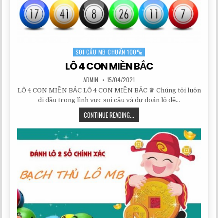
SOI CẦU MB CHUẨN 100%
Posted
in
LÔ 4 CON MIỀN BẮC
AUTHOR:
PUBLISHED
ADMIN
15/04/2021
DATE:
LÔ 4 CON MIỀN BẮC LÔ 4 CON MIỀN BẮC ♛ Chúng tôi luôn
đi đầu trong lĩnh vực soi cầu và dự đoán lô đề…
LÔ
CONTINUE READING...
4
CON
MIỀN
BẮC