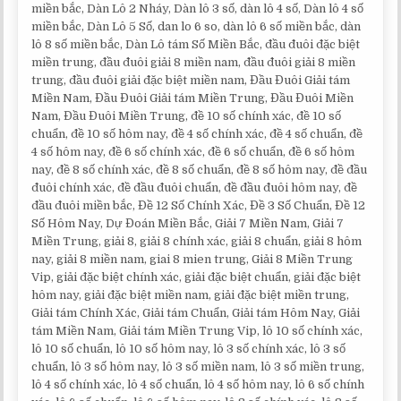
miền bắc, Dàn Lô 2 Nháy, Dàn lô 3 số, dàn lô 4 số, Dàn lô 4 số
miền bắc, Dàn Lô 5 Số, dan lo 6 so, dàn lô 6 số miền bắc, dàn
lô 8 số miền bắc, Dàn Lô tám Số Miền Bắc, đầu đuôi đặc biệt
miền trung, đầu đuôi giải 8 miền nam, đầu đuôi giải 8 miền
trung, đầu đuôi giải đặc biệt miền nam, Đầu Đuôi Giải tám
Miền Nam, Đầu Đuôi Giải tám Miền Trung, Đầu Đuôi Miền
Nam, Đầu Đuôi Miền Trung, đề 10 số chính xác, đề 10 số
chuẩn, đề 10 số hôm nay, đề 4 số chính xác, đề 4 số chuẩn, đề
4 số hôm nay, đề 6 số chính xác, đề 6 số chuẩn, đề 6 số hôm
nay, đề 8 số chính xác, đề 8 số chuẩn, đề 8 số hôm nay, đề đầu
đuôi chính xác, đề đầu đuôi chuẩn, đề đầu đuôi hôm nay, đề
đầu đuôi miền bắc, Đề 12 Số Chính Xác, Đề 3 Số Chuẩn, Đề 12
Số Hôm Nay, Dự Đoán Miền Bắc, Giải 7 Miền Nam, Giải 7
Miền Trung, giải 8, giải 8 chính xác, giải 8 chuẩn, giải 8 hôm
nay, giải 8 miền nam, giai 8 mien trung, Giải 8 Miền Trung
Vip, giải đặc biệt chính xác, giải đặc biệt chuẩn, giải đặc biệt
hôm nay, giải đặc biệt miền nam, giải đặc biệt miền trung,
Giải tám Chính Xác, Giải tám Chuẩn, Giải tám Hôm Nay, Giải
tám Miền Nam, Giải tám Miền Trung Vip, lô 10 số chính xác,
lô 10 số chuẩn, lô 10 số hôm nay, lô 3 số chính xác, lô 3 số
chuẩn, lô 3 số hôm nay, lô 3 số miền nam, lô 3 số miền trung,
lô 4 số chính xác, lô 4 số chuẩn, lô 4 số hôm nay, lô 6 số chính