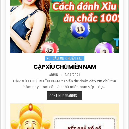
SOI CẦU MN CHUẨN XÁC
Posted
in
CẶP XÍU CHỦ MIỀN NAM
AUTHOR:
PUBLISHED
ADMIN
15/04/2021
DATE:
CẶP XÍU CHỦ MIỀN NAM tư vấn dự đoán cặp xíu chủ mn
hôm nay – soi cầu xỉu chủ miền nam víp – dự…
CẶP
CONTINUE READING...
XÍU
CHỦ
MIỀN
NAM