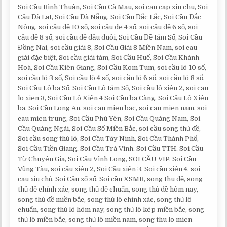
Soi Cầu Bình Thuận, Soi Cầu Cà Mau, soi cau cap xiu chu, Soi
Cầu Đà Lạt, Soi Cầu Đà Nẵng, Soi Cầu Đắc Lắc, Soi Cầu Đắc
Nông, soi cầu đề 10 số, soi cầu de 4 số, soi cầu đề 6 số, soi
cầu đề 8 số, soi cầu đề đầu đuôi, Soi Cầu Đề tám Số, Soi Cầu
Đồng Nai, soi cầu giải 8, Soi Cầu Giải 8 Miền Nam, soi cau
giải đặc biệt, Soi cầu giải tám, Soi Cầu Huế, Soi Cầu Khánh
Hoà, Soi Cầu Kiên Giang, Soi Cầu Kom Tum, soi cầu lô 10 số,
soi cầu lô 3 số, Soi cầu lô 4 số, soi cầu lô 6 số, soi cầu lô 8 số,
Soi Cầu Lô ba Số, Soi Cầu Lô tám Số, Soi cầu lô xiên 2, soi cau
lo xien 3, Soi Cầu Lô Xiên 4 Soi Cầu ba Càng, Soi Cầu Lô Xiên
ba, Soi Cầu Long An, soi cau mien bac, soi cau mien nam, soi
cau mien trung, Soi Cầu Phú Yên, Soi Cầu Quảng Nam, Soi
Cầu Quảng Ngãi, Soi Cầu Số Miền Bắc, soi cầu song thủ đề,
Soi cầu song thủ lô, Soi Cầu Tây Ninh, Soi Cầu Thành Phố,
Soi Cầu Tiền Giang, Soi Cầu Trà Vinh, Soi Cầu TTH, Soi Cầu
Từ Chuyên Gia, Soi Cầu Vĩnh Long, SOI CẦU VIP, Soi Cầu
Vũng Tàu, soi cầu xiên 2, Soi Cầu xiên 3, Soi cầu xiên 4, soi
cau xỉu chủ, Soi Cầu xổ số, Soi cầu XSMB, song thu đề, song
thủ đề chính xác, song thủ đề chuẩn, song thủ đề hôm nay,
song thủ đề miền bắc, song thủ lô chính xác, song thủ lô
chuẩn, song thủ lô hôm nay, song thủ lô kép miền bắc, song
thủ lô miền bắc, song thủ lô miền nam, song thu lo mien