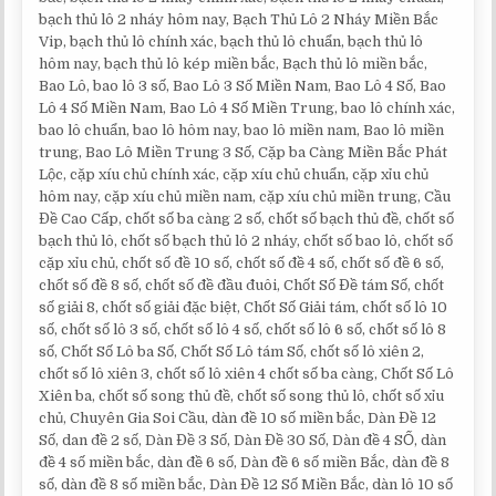
bạch thủ lô 2 nháy hôm nay, Bạch Thủ Lô 2 Nháy Miền Bắc
Vip, bạch thủ lô chính xác, bạch thủ lô chuẩn, bạch thủ lô
hôm nay, bạch thủ lô kép miền bắc, Bạch thủ lô miền bắc,
Bao Lô, bao lô 3 số, Bao Lô 3 Số Miền Nam, Bao Lô 4 Số, Bao
Lô 4 Số Miền Nam, Bao Lô 4 Số Miền Trung, bao lô chính xác,
bao lô chuẩn, bao lô hôm nay, bao lô miền nam, Bao lô miền
trung, Bao Lô Miền Trung 3 Số, Cặp ba Càng Miền Bắc Phát
Lộc, cặp xíu chủ chính xác, cặp xíu chủ chuẩn, cặp xỉu chủ
hôm nay, cặp xíu chủ miền nam, cặp xíu chủ miền trung, Cầu
Đề Cao Cấp, chốt số ba càng 2 số, chốt số bạch thủ đề, chốt số
bạch thủ lô, chốt số bạch thủ lô 2 nháy, chốt số bao lô, chốt số
cặp xỉu chủ, chốt số đề 10 số, chốt số đề 4 số, chốt số đề 6 số,
chốt số đề 8 số, chốt số đề đầu đuôi, Chốt Số Đề tám Số, chốt
số giải 8, chốt số giải đặc biệt, Chốt Số Giải tám, chốt số lô 10
số, chốt số lô 3 số, chốt số lô 4 số, chốt số lô 6 số, chốt số lô 8
số, Chốt Số Lô ba Số, Chốt Số Lô tám Số, chốt số lô xiên 2,
chốt số lô xiên 3, chốt số lô xiên 4 chốt số ba càng, Chốt Số Lô
Xiên ba, chốt số song thủ đề, chốt số song thủ lô, chốt số xỉu
chủ, Chuyên Gia Soi Cầu, dàn đề 10 số miền bắc, Dàn Đề 12
Số, dan đề 2 số, Dàn Đề 3 Số, Dàn Đề 30 Số, Dàn đề 4 SỐ, dàn
đề 4 số miền bắc, dàn đề 6 số, Dàn đề 6 số miền Bắc, dàn đề 8
số, dàn đề 8 số miền bắc, Dàn Đề 12 Số Miền Bắc, dàn lô 10 số