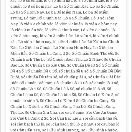
xác, lô 6 số chuẩn, lô 6 số hôm nay, lô 8 số chính xác, lô 8 số
chuẩn, lô 8 số hôm nay, Lô ba Số Chính Xác, Lô ba Số Chuẩn,
Lô ba Số Hôm Nay, Lô ba Số Miền Nam, Lô ba Số Miền
Trung, Lô tám Số Chính Xác, Lô 3 Số Chuẩn, Lô 3 Số Hôm
Nay, lô xiên 2 chính xác, lô xiên 2 chuẩn, lô xiên 2 hôm nay,
lô xiên 2 miền bắc, lô xiên 3 chính xác, Lô xiên 3 chuẩn, lô
xiên 3 hôm nay, lô xiên 3 miền bắc, Lô xiên 4, lô xiên 4 chính
xác, Lô xiên 4 hôm nay, lô xiên 4 miền bắc, Lô Xiên ba Chính
Xác, Lô Xiên ba Chuẩn, Lô Xiên ba Hôm Nay, Lô Xiên ba
Miền Bắc, Số Chuẩn ba Càng 2 Số, Số Chuẩn Bạch Thủ Đề, Số
Chuẩn Bạch Thủ Lô, Số Chuẩn Bạch Thủ Lô 2 Nháy, Số Chuẩn
Bao Lô, Số Chuẩn Cặp Xỉu Chủ, Số Chuẩn Đề 10 Số, Số Chuẩn
Đề 4 Số, Số Chuẩn Đề 6 Số, số chuẩn đề 8 số, Số Chuẩn Đề Đầu
Đuôi, Số Chuẩn Đề tám Số, số chuẩn giải 8, Số Chuẩn Giải Đặc
Biệt, Số Chuẩn Giải tám, Số Chuẩn Lô 10 Số, số chuẩn lô 3 số,
Số Chuẩn Lô 4 Số, Số Chuẩn Lô 6 Số, số chuẩn lô 8 số, Số
Chuẩn Lô ba Số, Số Chuẩn Lô tám Số, Số Chuẩn Lô Xiên 2, số
chuẩn lô xiên 3, Số Chuẩn Lô Xiên 4 Số Chuẩn ba Càng, Số
Chuẩn Lô Xiên ba, Số Chuẩn Song Thủ Đề, Số Chuẩn Song
Thủ Lô, Số Chuẩn Xỉu Chủ, soi cau 3 cang, Soi Cầu An Giang,
Soi Cầu ba Càng 2 Số, Soi Cầu Bạc Liêu, soi cầu bạch thủ đề,
soi cầu bạch thủ lô, soi cầu bạch thủ lô 2 nháy, soi cau bao lô,
Soi Cầu Bến Tre, Soi Cầu Bình Dương, Soi Cầu Bình Phước,