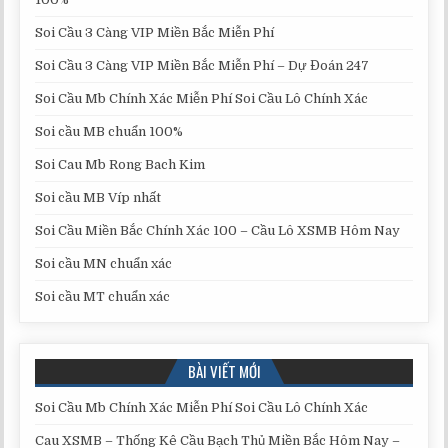
Soi Cầu 3 Càng VIP Miền Bắc Miễn Phí
Soi Cầu 3 Càng VIP Miền Bắc Miễn Phí – Dự Đoán 247
Soi Cầu Mb Chính Xác Miễn Phí Soi Cầu Lô Chính Xác
Soi cầu MB chuẩn 100%
Soi Cau Mb Rong Bach Kim
Soi cầu MB Víp nhất
Soi Cầu Miền Bắc Chính Xác 100 – Cầu Lô XSMB Hôm Nay
Soi cầu MN chuẩn xác
Soi cầu MT chuẩn xác
BÀI VIẾT MỚI
Soi Cầu Mb Chính Xác Miễn Phí Soi Cầu Lô Chính Xác
Cau XSMB – Thống Kê Cầu Bạch Thủ Miền Bắc Hôm Nay –